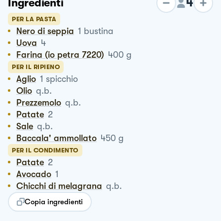
4
Ingredienti
PER LA PASTA
Nero di seppia
1
bustina
Uova
4
Farina (io petra 7220)
400
g
PER IL RIPIENO
Aglio
1
spicchio
Olio
q.b.
Prezzemolo
q.b.
Patate
2
Sale
q.b.
Baccala' ammollato
450
g
PER IL CONDIMENTO
Patate
2
Avocado
1
Chicchi di melagrana
q.b.
Copia ingredienti