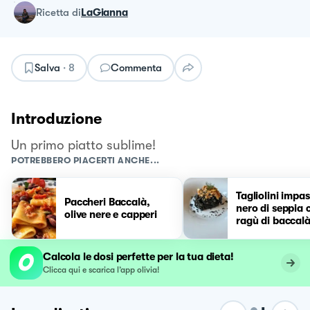
ricetta
di
LaGianna
Salva
·
8
Commenta
Introduzione
Un primo piatto sublime!
POTREBBERO PIACERTI ANCHE...
Tagliolini impas
Paccheri Baccalà,
nero di seppia 
olive nere e capperi
ragù di baccal
Calcola le dosi perfette per la tua dieta!
Clicca qui e scarica l’app olivia!