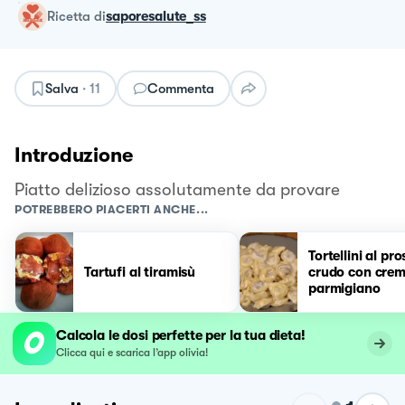
ricetta
di
saporesalute_ss
Salva
·
11
Commenta
Introduzione
Piatto delizioso assolutamente da provare
POTREBBERO PIACERTI ANCHE...
Tortellini al pr
Tartufi al tiramisù
crudo con crem
parmigiano
Calcola le dosi perfette per la tua dieta!
Clicca qui e scarica l’app olivia!