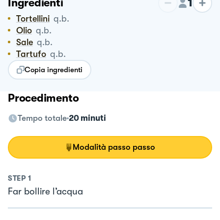
1
Ingredienti
Tortellini
q.b.
Olio
q.b.
Sale
q.b.
Tartufo
q.b.
Copia ingredienti
Procedimento
Tempo totale
20 minuti
Modalità passo passo
STEP
1
Far bollire l’acqua