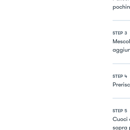
pochin
STEP
3
Mescol
aggiung
STEP
4
Preris
STEP
5
Cuoci 
sopra 