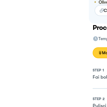
Ol
C
Proc
Temp
Mo
STEP
1
Fai bol
STEP
2
Pulisci