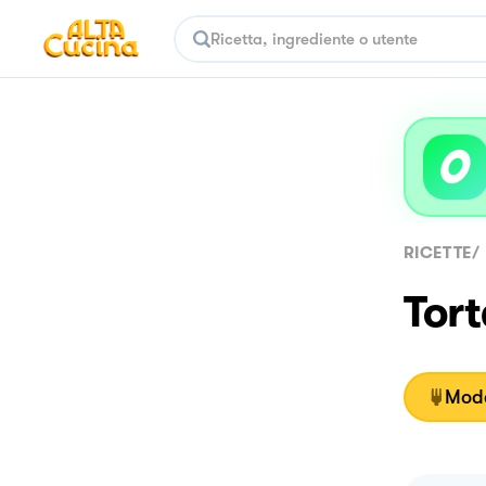
RICETTE
/
Tort
Moda