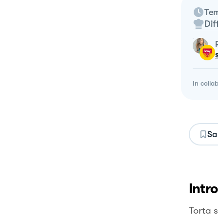
Tem
Dif
In colla
Sa
Intr
Torta 