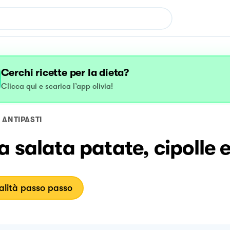
Cerchi ricette per la dieta?
Clicca qui e scarica l’app olivia!
ANTIPASTI
a salata patate, cipolle e
lità passo passo