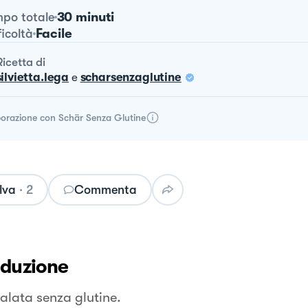
30 minuti
po totale
Facile
ficoltà
ricetta
di
silvietta.lega
e
scharsenzaglutine
borazione con
Schär Senza Glutine
lva
·
2
Commenta
oduzione
salata senza glutine.