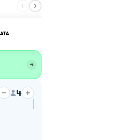
Torta salata con patate,
ATA
tonno e cipolla.
4