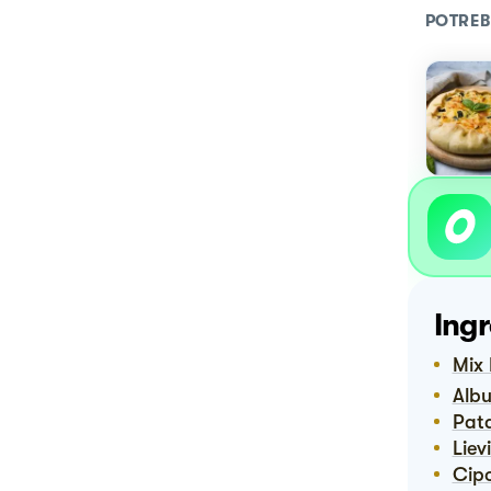
POTREB
Ingr
Mi
Alb
Pat
Lie
Cip