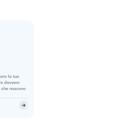
are la tua
re davvero
 o che nascono