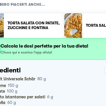
BERO PIACERTI ANCHE...
TORTA SALATA CON PATATE,
TORTA SAL
ZUCCHINE E FONTINA
Calcola le dosi perfette per la tua dieta!
Clicca qui e scarica l’app olivia!
edienti
x It Universale Schär
80
g
ume
150
g
ate
100
g
vito istantaneo per salati
6
g
olla
60
g