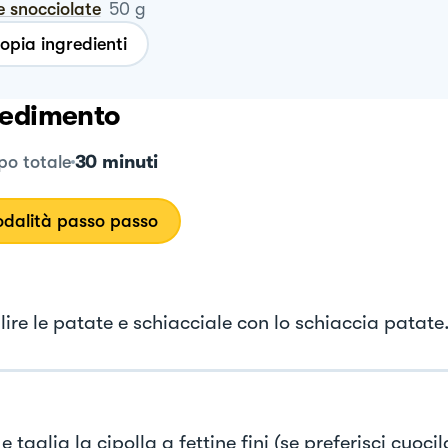
ive snocciolate
50
g
opia ingredienti
edimento
30 minuti
o totale
dalità passo passo
lire le patate e schiacciale con lo schiaccia patate
 e taglia la cipolla a fettine fini (se preferisci cuoci