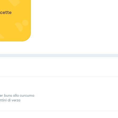
icette
er buns alla curcuma
tini di verza