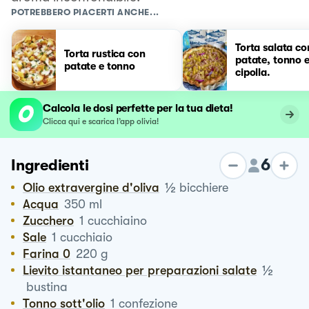
POTREBBERO PIACERTI ANCHE...
Torta salata co
Torta rustica con
patate, tonno 
patate e tonno
cipolla.
Calcola le dosi perfette per la tua dieta!
Clicca qui e scarica l’app olivia!
6
Ingredienti
½
Olio extravergine d'oliva
bicchiere
Acqua
350
ml
Zucchero
1
cucchiaino
Sale
1
cucchiaio
Farina 0
220
g
½
Lievito istantaneo per preparazioni salate
bustina
Tonno sott'olio
1
confezione