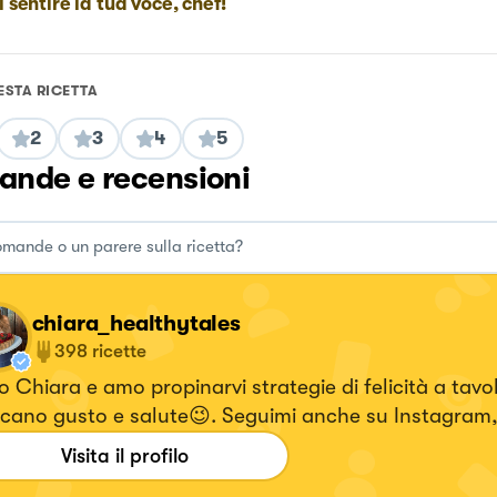
i sentire la tua voce, chef!
ESTA RICETTA
2
3
4
5
nde e recensioni
chiara_healthytales
398
ricette
 Chiara e amo propinarvi strategie di felicità a tavo
cano gusto e salute😉. Seguimi anche su Instagram,
i i video delle ricette 🥰! 👉🏻ig : chiara_healthytales
Visita il profilo