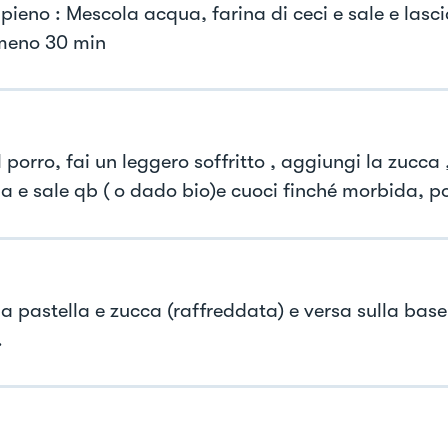
ripieno : Mescola acqua, farina di ceci e sale e lasc
meno 30 min
il porro, fai un leggero soffritto , aggiungi la zucca 
a e sale qb ( o dado bio)e cuoci finché morbida, poi
a pastella e zucca (raffreddata) e versa sulla base
.