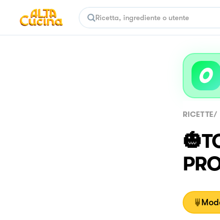
RICETTE
/
🎃T
PRO
Moda