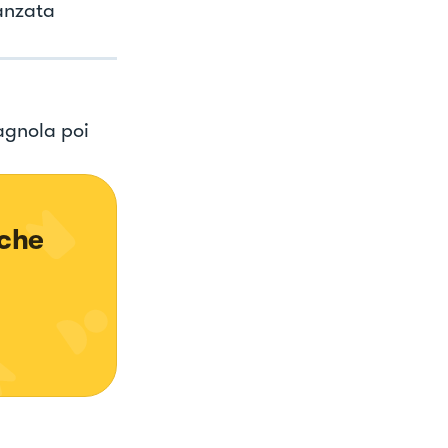
anzata
tagnola poi
che 