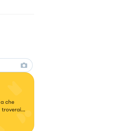
la che
 troverai