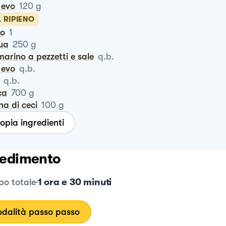
o evo
120
g
L RIPIENO
ro
1
qua
250
g
marino a pezzetti e sale
q.b.
o evo
q.b.
q.b.
ca
700
g
ina di ceci
100
g
opia ingredienti
edimento
1 ora e 30 minuti
o totale
dalità passo passo