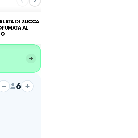
ALATA DI ZUCCA
OFUMATA AL
Torta salata alla zucca
NO
6