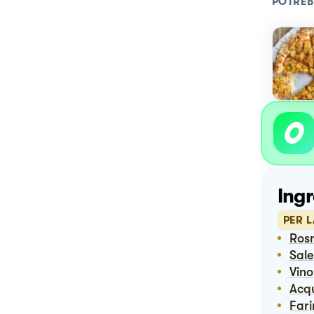
POTREB
Ingr
PER L
Ro
Sal
Vin
Ac
Far