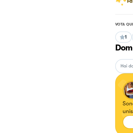
Fa
VOTA QU
1
Doma
Sono
unis
tutt