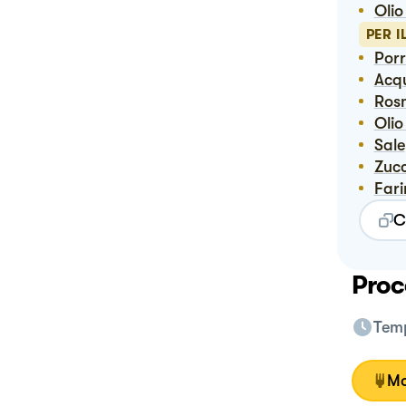
Oli
PER I
Por
Ac
Ros
Oli
Sale
Zuc
Far
C
Proc
Temp
Mo