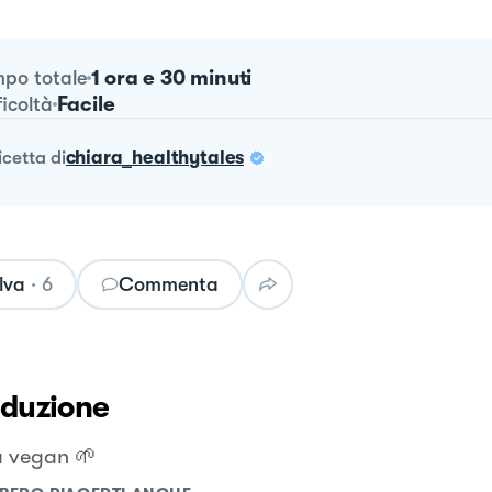
1 ora e 30 minuti
po totale
Facile
ficoltà
ricetta
di
chiara_healthytales
lva
·
6
Commenta
oduzione
a vegan 🌱