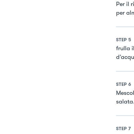
Per il 
per al
STEP
5
frulla 
d’acqu
STEP
6
Mescol
salata
STEP
7