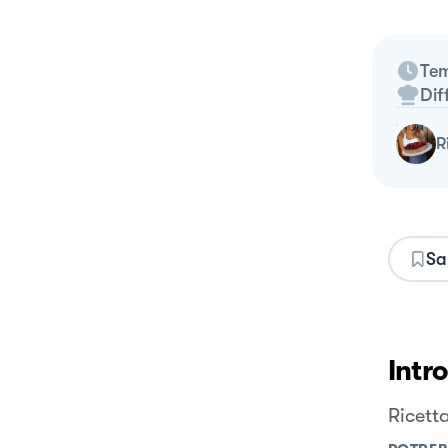
Tem
Dif
Sa
Intr
Ricett