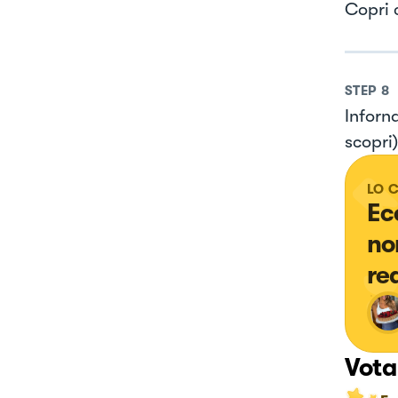
Copri 
STEP
8
Inforn
scopri)
LO 
Ec
no
re
Vota