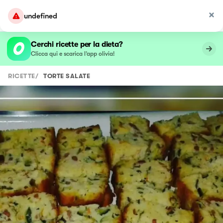
undefined
Cerchi ricette per la dieta?
Clicca qui e scarica l’app olivia!
RICETTE
/
TORTE SALATE