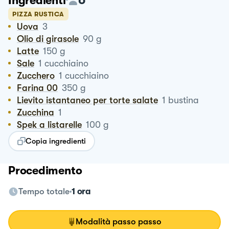
Ingredienti
PIZZA RUSTICA
Uova
3
Olio di girasole
90
g
Latte
150
g
Sale
1
cucchiaino
Zucchero
1
cucchiaino
Farina 00
350
g
Lievito istantaneo per torte salate
1
bustina
zucchina
1
Spek a listarelle
100
g
Copia ingredienti
Procedimento
Tempo totale
1 ora
Modalità passo passo