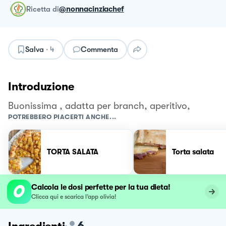
ricetta
di
@nonnacinziachef
Salva
·
4
Commenta
Introduzione
Buonissima , adatta per branch, aperitivo,
POTREBBERO PIACERTI ANCHE...
TORTA SALATA
Torta salata
Calcola le dosi perfette per la tua dieta!
Clicca qui e scarica l’app olivia!
6