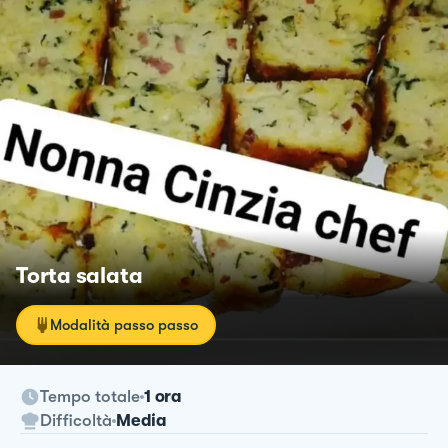
Torta salata
Modalità passo passo
Tempo totale
1 ora
Difficoltà
Media