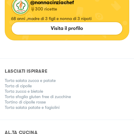
@nonnacinziachef
300
ricette
68 anni ,madre di 3 figli e nonna di 3 nipoti
Visita il profilo
LASCIATI ISPIRARE
Torta salata zucca e patate
Torta di cipolle
Torta zucca e bietole
Torta sfoglia gluten free di zucchine
Tortino di cipolle rosse
Torta salata patate e fagiolini
AL.TA CUCINA