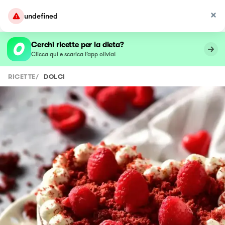
undefined
Cerchi ricette per la dieta?
Clicca qui e scarica l’app olivia!
RICETTE
/
DOLCI