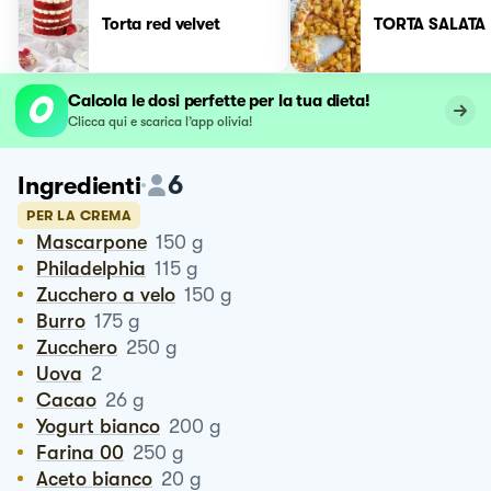
Torta red velvet
TORTA SALATA
Calcola le dosi perfette per la tua dieta!
Clicca qui e scarica l’app olivia!
6
Ingredienti
PER LA CREMA
Mascarpone
150
g
Philadelphia
115
g
Zucchero a velo
150
g
Burro
175
g
Zucchero
250
g
Uova
2
Cacao
26
g
Yogurt bianco
200
g
Farina 00
250
g
Aceto bianco
20
g