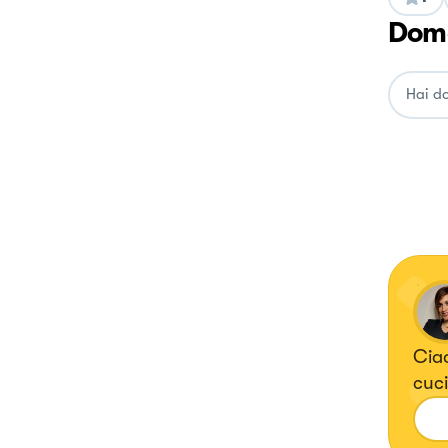
Doma
Ciao
cuci
che
cuci