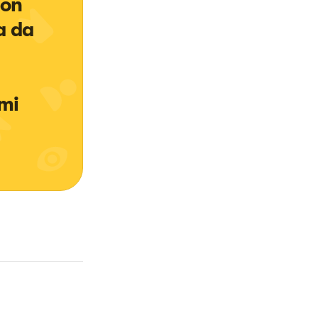
non 
a da 
mi 