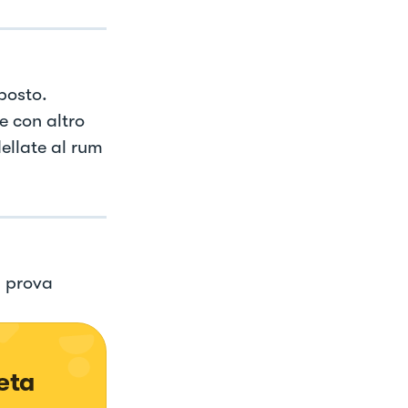
posto.
e con altro
dellate al rum
a prova
eta 