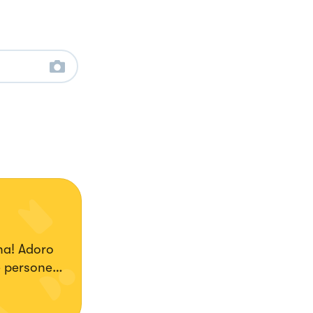
na! Adoro
e persone
ato a
e sfiziose!