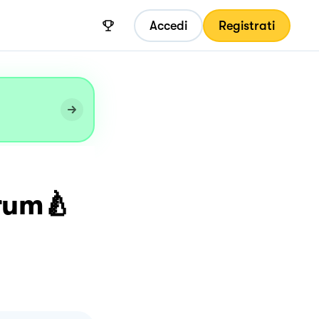
Accedi
Registrati
 rum🍐