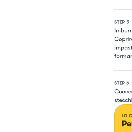
STEP
5
Imburr
Coprir
impasto
forman
STEP
6
Cuocer
stecch
LO 
Pe