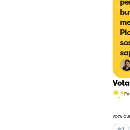
pe
bu
me
Pi
so
sa
Vota
Fa
VOTA QU
1