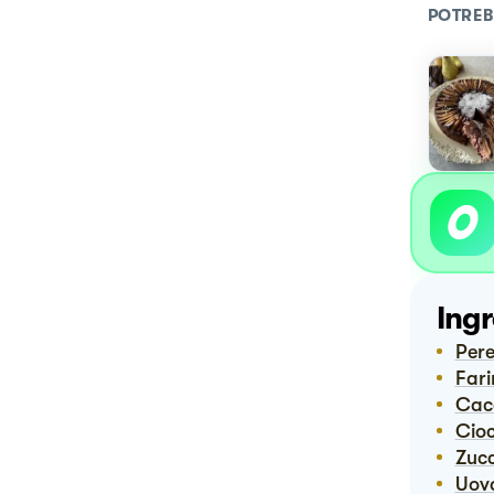
POTREB
Ingr
Per
Far
Ca
Ci
Zuc
Uov