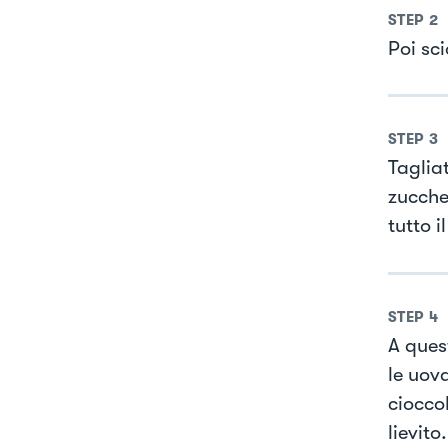
STEP
2
Poi sc
STEP
3
Tagliat
zucche
tutto i
STEP
4
A ques
le uov
cioccol
lievito.