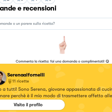
nde e recensioni
Commenta la ricetta: fai una domanda o complimentati! 😋
Serenaaifornelli
11
ricette
 a tutti! Sono Serena, giovane appassionata di cuci
nare perchè è il mio modo di trasmettere affetto all
 che amo! Mia nonna e mia mamma mi hanno insegn
Visita il profilo
nare...da buona Campana! Seguitemi per tante ricett