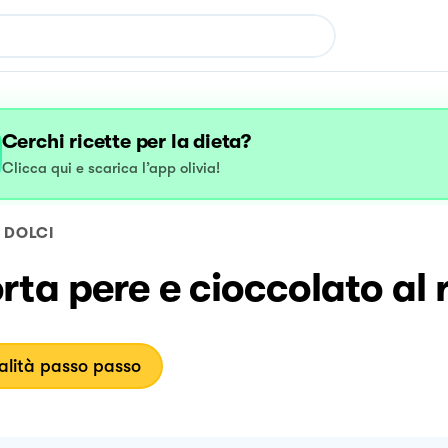
Cerchi ricette per la dieta?
Clicca qui e scarica l’app olivia!
DOLCI
rta pere e cioccolato al
lità passo passo