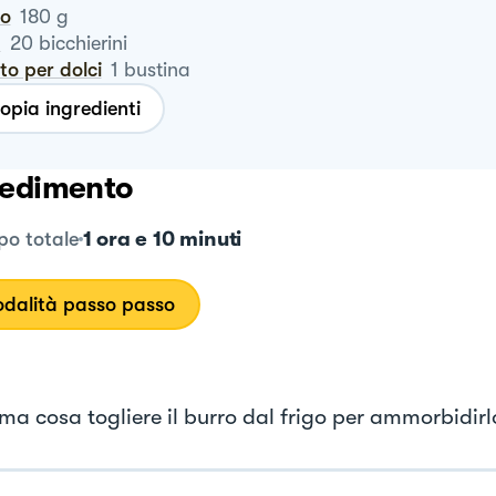
ro
180
g
m
20
bicchierini
vito per dolci
1
bustina
opia ingredienti
edimento
1 ora e 10 minuti
o totale
dalità passo passo
ima cosa togliere il burro dal frigo per ammorbidirl