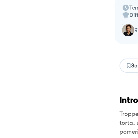
Tem
Dif
Sa
Intr
Troppe
torta,
pomer