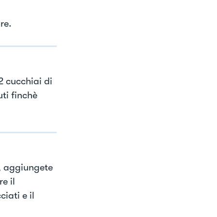
re.
2 cucchiai di
ti finchè
, aggiungete
e il
iati e il