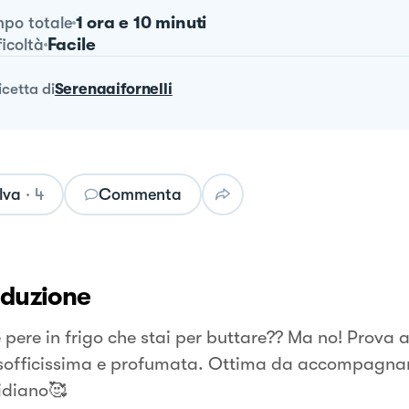
1 ora e 10 minuti
po totale
Facile
ficoltà
ricetta
di
Serenaaifornelli
lva
·
4
Commenta
oduzione
 pere in frigo che stai per buttare?? Ma no! Prova 
 sofficissima e profumata. Ottima da accompagnar
idiano🥰