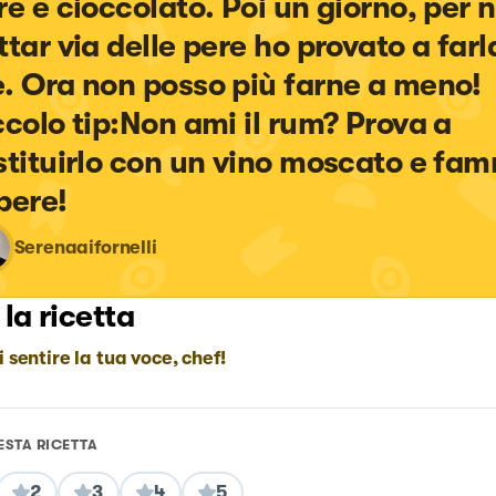
re e cioccolato. Poi un giorno, per 
ttar via delle pere ho provato a farl
. Ora non posso più farne a meno! 
ccolo tip:Non ami il rum? Prova a 
stituirlo con un vino moscato e fam
pere!
Serenaaifornelli
 la ricetta
i sentire la tua voce, chef!
ESTA RICETTA
2
3
4
5