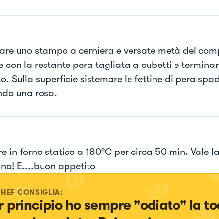
are uno stampo a cerniera e versate metà del com
e con la restante pera tagliata a cubetti e terminar
. Sulla superficie sistemare le fettine di pera spa
do una rosa.
e in forno statico a 180°C per circa 50 min. Vale l
ino! E....buon appetito
CHEF CONSIGLIA:
r principio ho sempre "odiato" la to