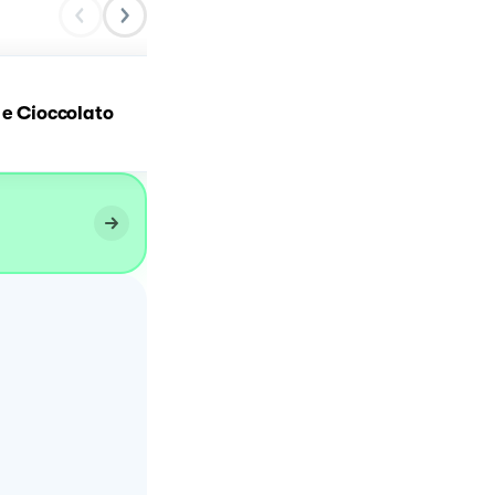
Torta rovesciata pere e
 e Cioccolato
cioccolato