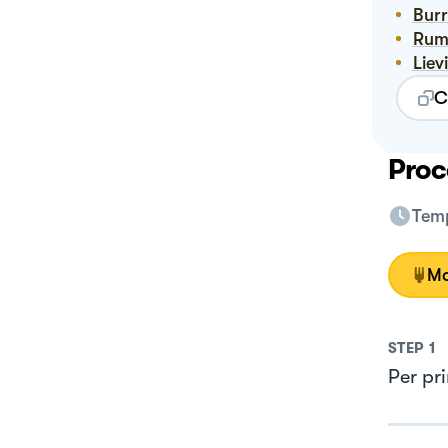
Bur
Ru
Lie
C
Proc
Temp
Mo
STEP
1
Per pr