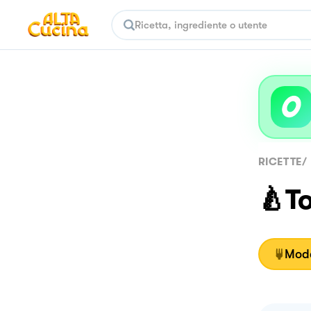
RICETTE
/
🍐To
Moda