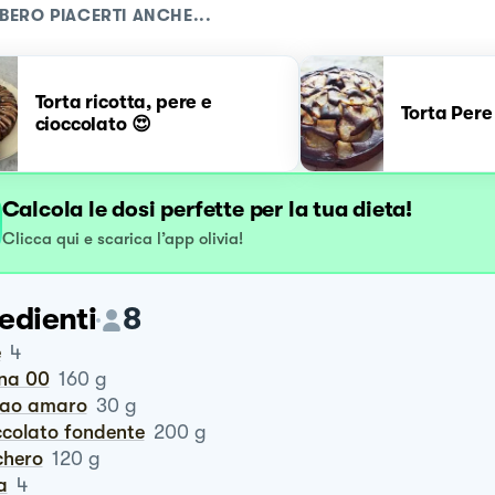
BERO PIACERTI ANCHE...
Torta ricotta, pere e
Torta Pere
cioccolato 😍
Calcola le dosi perfette per la tua dieta!
Clicca qui e scarica l’app olivia!
edienti
8
e
4
ina 00
160
g
cao amaro
30
g
occolato fondente
200
g
chero
120
g
a
4