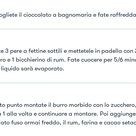
iogliete il cioccolato a bagnomaria e fate raffredda
e 3 pere a fettine sottili e mettetele in padella con 
ro e 1 bicchierino di rum. Fate cuocere per 5/6 minu
l liquido sarà evaporato.
to punto montate il burro morbido con lo zucchero
a 1 alla volta e continuare a montare. Poi aggiunger
ato fuso ormai freddo, il rum, farina e cacao setacc