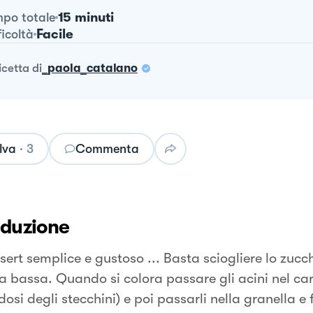
15 minuti
po totale
Facile
ficoltà
ricetta
di
_paola_catalano
lva
·
3
Commenta
oduzione
sert semplice e gustoso ... Basta sciogliere lo zucc
 bassa. Quando si colora passare gli acini nel car
osi degli stecchini) e poi passarli nella granella e 