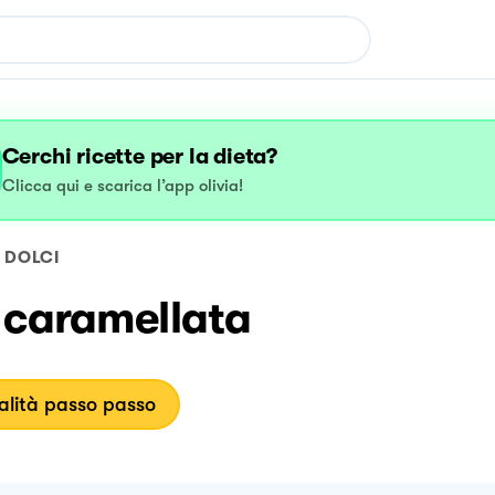
Cerchi ricette per la dieta?
Clicca qui e scarica l’app olivia!
DOLCI
 caramellata
lità passo passo