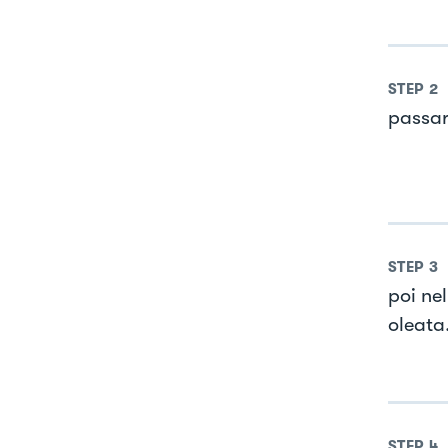
STEP
2
passare
STEP
3
poi nel
oleata.
STEP
4