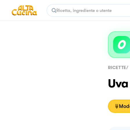
RICETTE
/
Uva
Moda