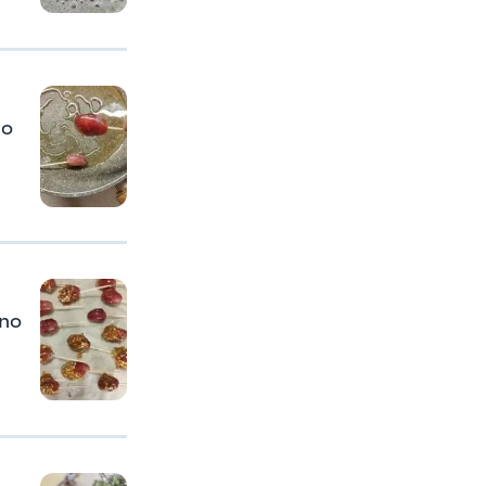
lo
rno