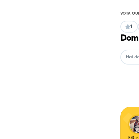
VOTA QU
1
Doma
Mi c