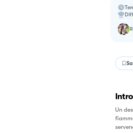
Tem
Dif
Sa
Intr
Un des
fiamma
servend