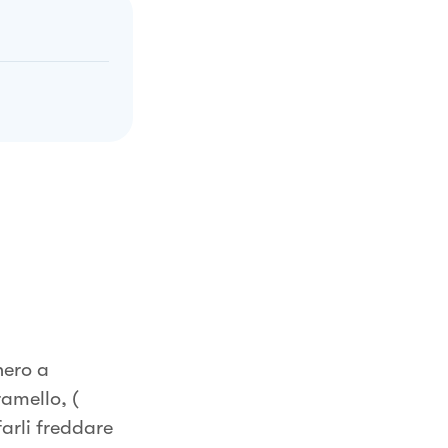
hero a
amello, (
farli freddare