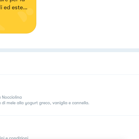
i ed esteri,
a Nocciolina
 di mele alla yogurt greco, vaniglia e cannella.
ini e condizioni