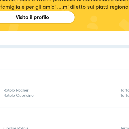
famiglia e per gli amici ....mi diletto sui piatti regional
Visita il profilo
ori. Seguitemi!!!! Su... #fattierifattiamodomio
Rotolo Rocher
Tort
Rotolo Cuoricino
Torta
Cookie Policy
Term