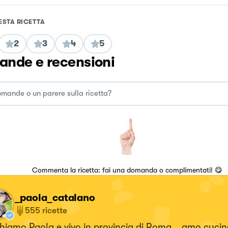
ESTA RICETTA
2
3
4
5
nde e recensioni
Commenta la ricetta: fai una domanda o complimentati! 😋
_paola_catalano
555
ricette
hiamo Paola e vivo in provincia di Roma....amo cucin