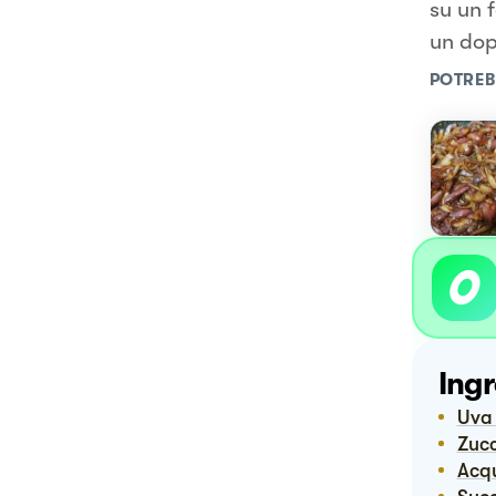
su un f
un dop
POTREB
Ingr
Uva
Zuc
Ac