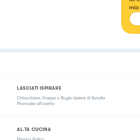
mia 
ma amo sperimentare anche ricette con erbe e fiori, confetture e
liqu
LASCIATI ISPIRARE
Chiacchiere, Frappe o Bugie ripiene di Nutella
Plumcake all'uvetta
AL.TA CUCINA
Privacy Policy