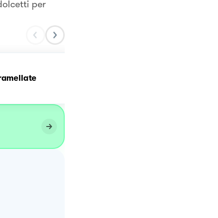
dolcetti per
ramellate
Biscotti al caramello sal