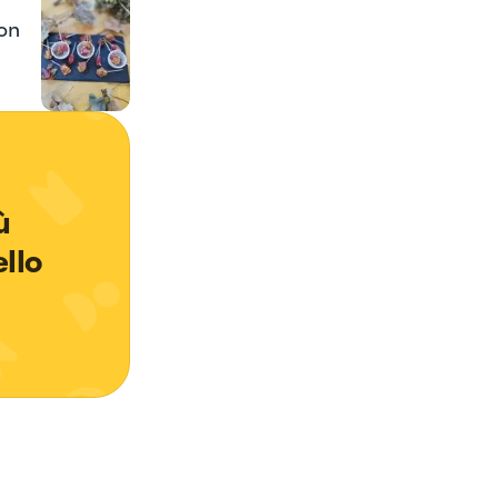
on
ù 
llo 