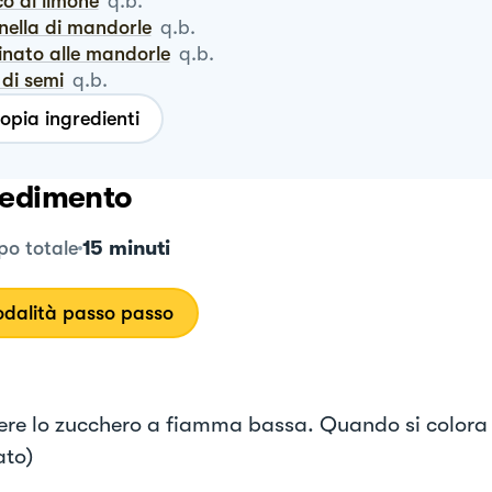
co di limone
q.b.
anella di mandorle
q.b.
linato alle mandorle
q.b.
o di semi
q.b.
opia ingredienti
edimento
15 minuti
o totale
dalità passo passo
iere lo zucchero a fiamma bassa. Quando si colora
to)