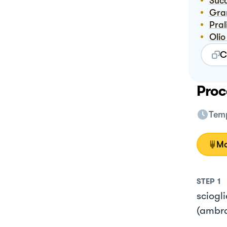
Suc
Gr
Pra
Oli
C
Proc
Temp
Mo
STEP
1
sciogl
(ambra