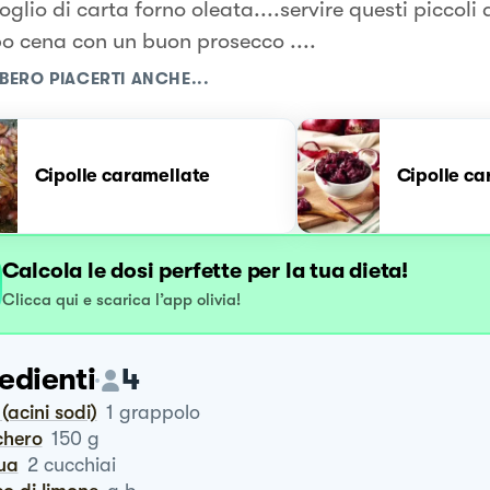
oglio di carta forno oleata....servire questi piccoli 
o cena con un buon prosecco ....
BERO PIACERTI ANCHE...
Cipolle caramellate
Cipolle ca
Calcola le dosi perfette per la tua dieta!
Clicca qui e scarica l’app olivia!
edienti
4
 (acini sodi)
1
grappolo
chero
150
g
qua
2
cucchiai