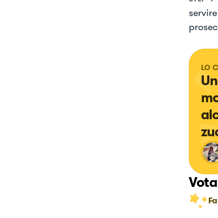
servir
prosecc
LO 
Un
mo
al
zu
Vota
Fa