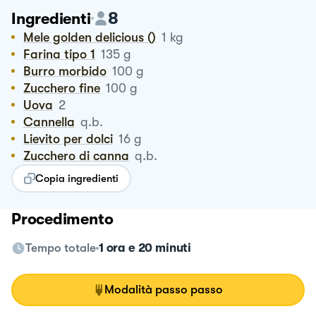
8
Ingredienti
Mele golden delicious ()
1
kg
Farina tipo 1
135
g
Burro morbido
100
g
Zucchero fine
100
g
Uova
2
Cannella
q.b.
Lievito per dolci
16
g
Zucchero di canna
q.b.
Copia ingredienti
Procedimento
Tempo totale
1 ora e 20 minuti
Modalità passo passo