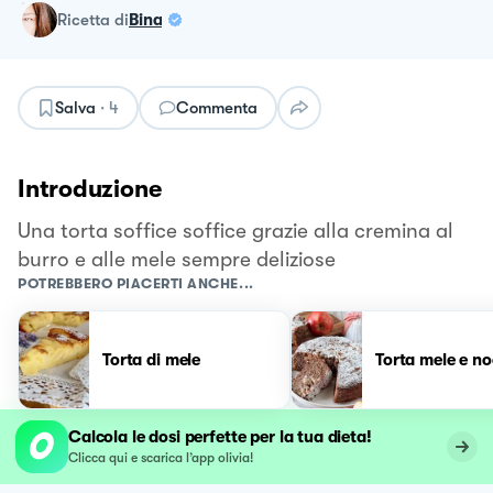
ricetta
di
Bina
Salva
·
4
Commenta
Introduzione
Una torta soffice soffice grazie alla cremina al
burro e alle mele sempre deliziose
POTREBBERO PIACERTI ANCHE...
Torta di mele
Torta mele e no
Calcola le dosi perfette per la tua dieta!
Clicca qui e scarica l’app olivia!