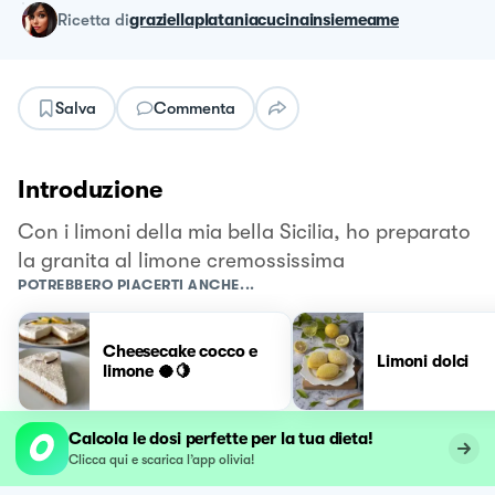
ricetta
di
graziellaplataniacucinainsiemeame
Salva
Commenta
Introduzione
Con i limoni della mia bella Sicilia, ho preparato
la granita al limone cremossissima
POTREBBERO PIACERTI ANCHE...
Cheesecake cocco e
Limoni dolci
limone 🥥🍋
Calcola le dosi perfette per la tua dieta!
Clicca qui e scarica l’app olivia!