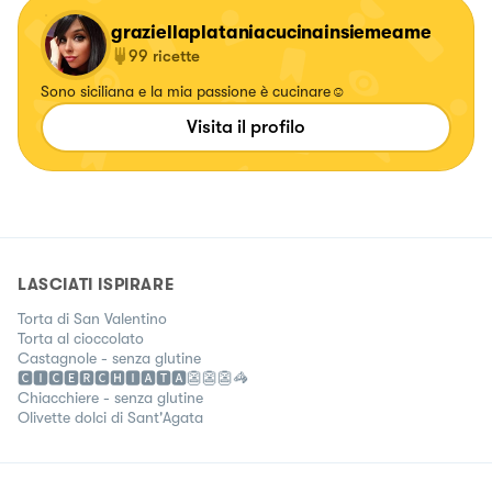
graziellaplataniacucinainsiemeame
99
ricette
Sono siciliana e la mia passione è cucinare☺️
Visita il profilo
LASCIATI ISPIRARE
Torta di San Valentino
Torta al cioccolato
Castagnole - senza glutine
🅲🅸🅲🅴🆁🅲🅷🅸🅰🆃🅰👺👺👺🦓
Chiacchiere - senza glutine
Olivette dolci di Sant'Agata