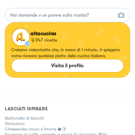
altacucina
347
ricette
Creiamo videoricette che, in meno di 1 minuto, ti spiegano
come ricreare qualsiasi piatto della cucina italiana.
Visita il profilo
LASCIATI ISPIRARE
Mattonella di biscotti
Sbrisolona
Cheesecake cocco e limone 🥥🍋
Spumone al caffè, carmello e gocce di cioccolato 🤎☕!