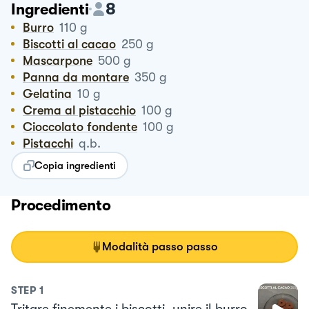
8
Ingredienti
Burro
110
g
Biscotti al cacao
250
g
Mascarpone
500
g
Panna da montare
350
g
Gelatina
10
g
Crema al pistacchio
100
g
Cioccolato fondente
100
g
Pistacchi
q.b.
Copia ingredienti
Procedimento
Modalità passo passo
STEP
1
Tritare finemente i biscotti, unire il burro