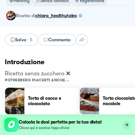
Healthy
Senza lattosio
Vegetariana
ricetta
di
chiara_healthytales
Salva
·
5
Commenta
Introduzione
Ricetta senza zucchero ❌
POTREBBERO PIACERTI ANCHE...
Torta di cocco e
Torta cioccolat
cioccolato
nocciole
Calcola le dosi perfette per la tua dieta!
Clicca qui e scarica l’app olivia!