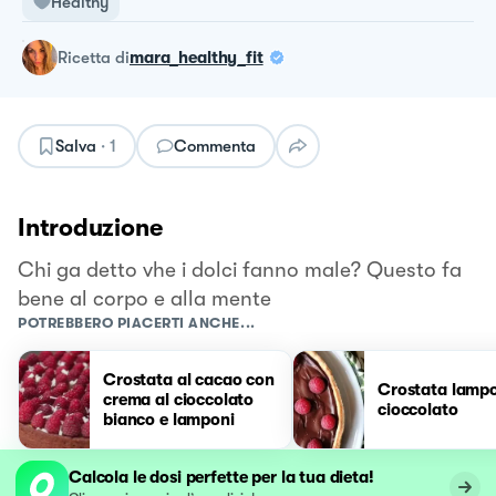
Healthy
ricetta
di
mara_healthy_fit
Salva
·
1
Commenta
Introduzione
Chi ga detto vhe i dolci fanno male? Questo fa
bene al corpo e alla mente
POTREBBERO PIACERTI ANCHE...
Crostata al cacao con
Crostata lampo
crema al cioccolato
cioccolato
bianco e lamponi
Calcola le dosi perfette per la tua dieta!