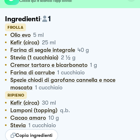
Clicca qui e scarica l’app olivia!
1
Ingredienti
FROLLA
Olio evo
5
ml
Kefir (circa)
25
ml
Farina di segale integrale
40
g
½
Stevia (1 cucchiaio)
2
g
Cremor tartaro e bicarbonato
1
g
Farina di carrube
1
cucchiaio
Spezie chiodi di garofano cannella e noce
moscata
1
cucchiaio
RIPIENO
Kefir (circa)
30
ml
Lamponi (topping)
q.b.
Cacao amaro
10
g
Stevia
1
cucchiaio
Copia ingredienti