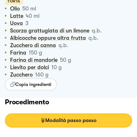
TORTA
Olio
50
ml
Latte
40
ml
Uova
3
Scorza grattugiata di un limone
q.b.
Albicocche oppure altra frutta
q.b.
Zucchero di canna
q.b.
Farina
150
g
Farina di mandorle
50
g
Lievito per dolci
10
g
Zucchero
160
g
Copia ingredienti
Procedimento
Modalità passo passo