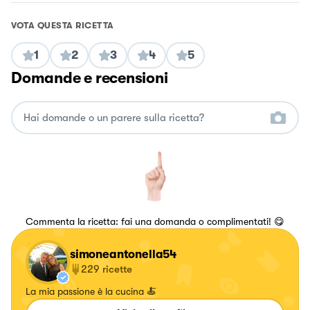
VOTA QUESTA RICETTA
1
2
3
4
5
Domande e recensioni
Commenta la ricetta: fai una domanda o complimentati! 😋
simoneantonella54
229
ricette
La mia passione è la cucina 🍝