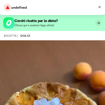
undefined
Cerchi ricette per la dieta?
Clicca qui e scarica l’app olivia!
RICETTE
/
DOLCI