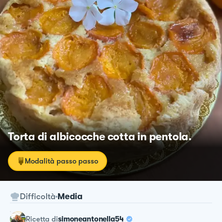
Torta di albicocche cotta in pentola.
Modalità passo passo
Difficoltà
Media
ricetta
di
simoneantonella54