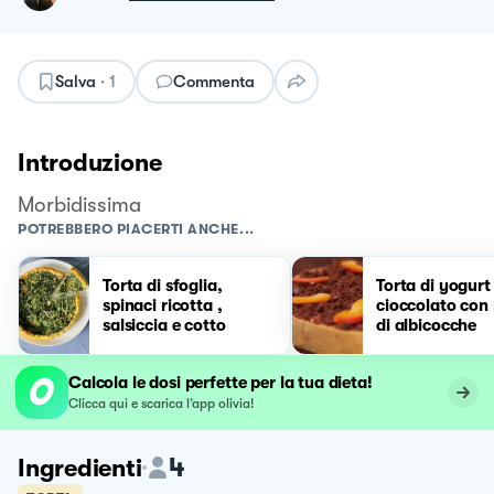
Salva
·
1
Commenta
Introduzione
Morbidissima
POTREBBERO PIACERTI ANCHE...
Torta di sfoglia,
Torta di yogurt 
spinaci ricotta ,
cioccolato con
salsiccia e cotto
di albicocche
Calcola le dosi perfette per la tua dieta!
Clicca qui e scarica l’app olivia!
4
Ingredienti