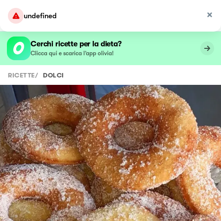
Cerchi ricette per la dieta?
Clicca qui e scarica l’app olivia!
RICETTE
/
DOLCI