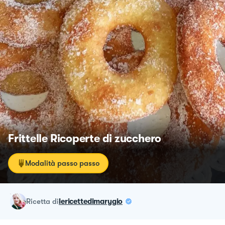
Frittelle Ricoperte di zucchero
Modalità passo passo
ricetta
di
lericettedimarygio