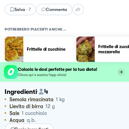
Salva
·
7
Commenta
POTREBBERO PIACERTI ANCHE...
Frittelle di zuc
Frittelle di zucchine
mozzarella
Calcola le dosi perfette per la tua dieta!
Clicca qui e scarica l’app olivia!
4
Ingredienti
Semola rimacinata
1
kg
Lievito di birra
12
g
Sale
1
cucchiaio
Acqua
q.b.