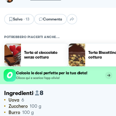
Salva
·
13
Commenta
POTREBBERO PIACERTI ANCHE...
Torta al cioccolato
Torta Biscottin
senza cottura
cottura
Calcola le dosi perfette per la tua dieta!
Clicca qui e scarica l’app olivia!
8
Ingredienti
Uova
6
Zucchero
100
g
Burro
100
g