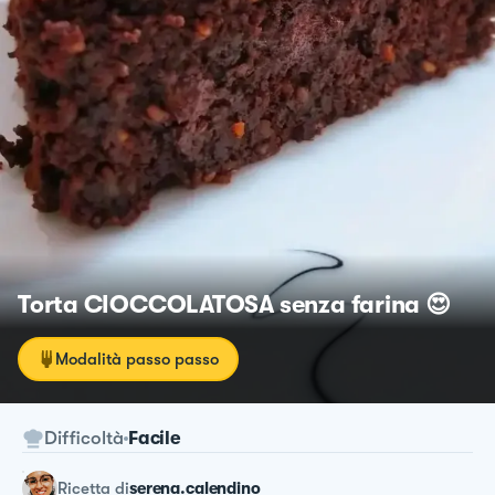
Torta CIOCCOLATOSA senza farina 😍
Modalità passo passo
Difficoltà
Facile
ricetta
di
serena.calendino