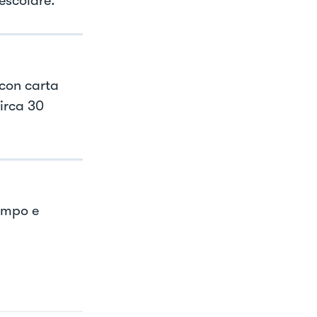
escolare.
con carta
circa 30
tampo e