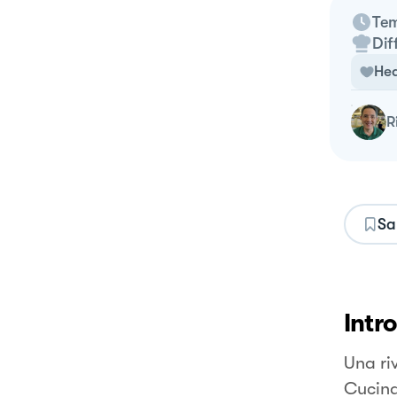
Tem
Dif
Hea
Sa
Intr
Una ri
Cucina