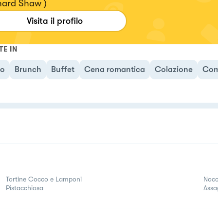
nard Shaw )
Visita il profilo
TE IN
no
Brunch
Buffet
Cena romantica
Colazione
Com
Tortine Cocco e Lamponi
Nocci
Pistacchiosa
Assa