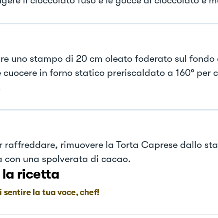
gere il cioccolato fuso e le gocce di cioccolato e m
re uno stampo di 20 cm oleato foderato sul fondo 
 cuocere in forno statico preriscaldato a 160° per 
.
r raffreddare, rimuovere la Torta Caprese dallo s
la con una spolverata di cacao.
 la ricetta
i sentire la tua voce, chef!