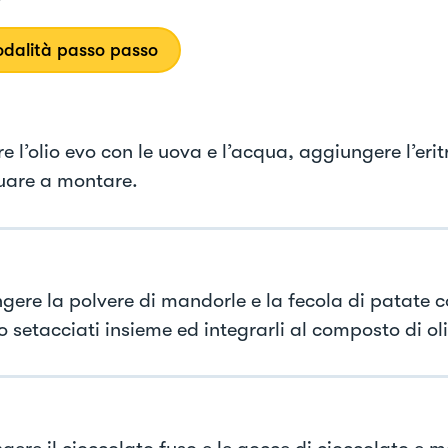
dalità passo passo
 l’olio evo con le uova e l’acqua, aggiungere l’eritr
uare a montare.
gere la polvere di mandorle e la fecola di patate c
ito setacciati insieme ed integrarli al composto di ol