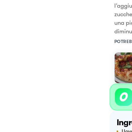
l’aggiu
zuccher
una pi
diminu
POTREB
Ingr
Uov