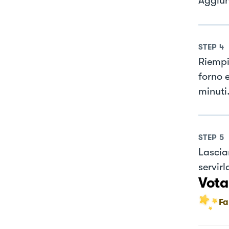
Aggiun
STEP
4
Riempi
forno e
minuti
STEP
5
Lascia
servir
Vota
Fa