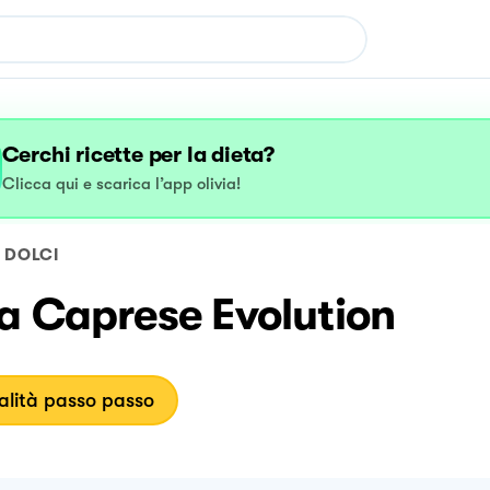
Cerchi ricette per la dieta?
Clicca qui e scarica l’app olivia!
DOLCI
a Caprese Evolution
lità passo passo