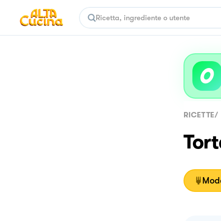
RICETTE
/
Tort
Moda