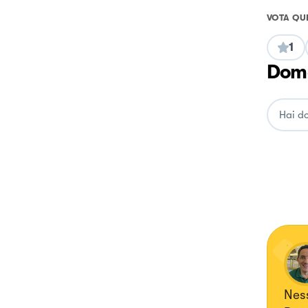
VOTA QU
1
Doma
Ness