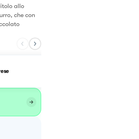
itolo allo
burro, che con
ccolato
rese
Torta caprese