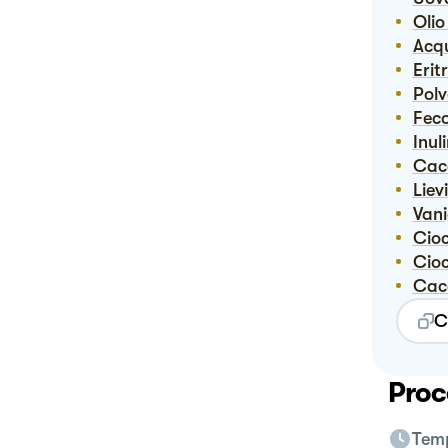
Oli
Ac
Erit
Pol
Fec
Inul
Ca
Lie
Van
Ci
Ci
Ca
C
Proc
Temp