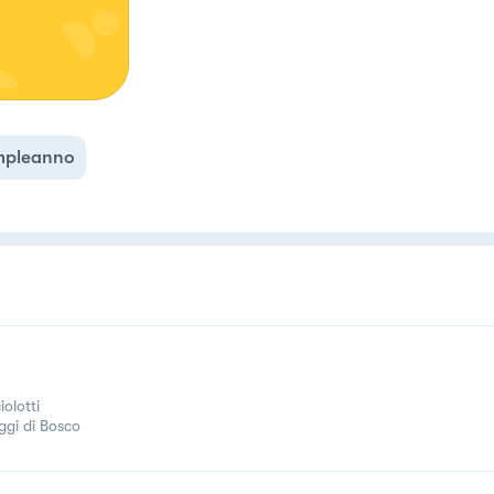
pleanno
olotti
ggi di Bosco