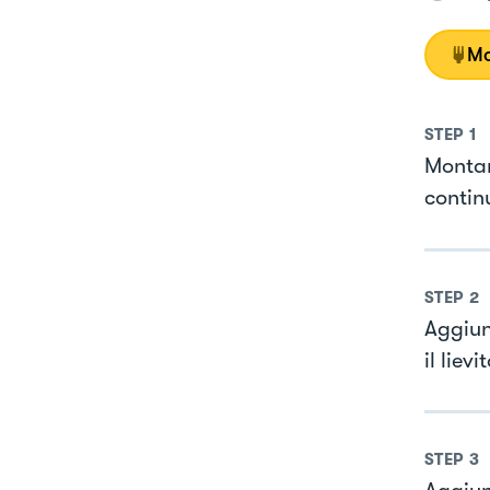
Mo
STEP
1
Montare
contin
STEP
2
Aggiun
il liev
STEP
3