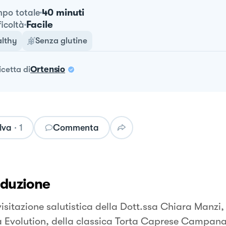
40 minuti
po totale
Facile
ficoltà
lthy
Senza glutine
ricetta
di
Ortensio
lva
·
1
Commenta
oduzione
visitazione salutistica della Dott.ssa Chiara Manzi,
 Evolution, della classica Torta Caprese Campan