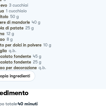
o evo
3
cucchiai
qua
1
cucchiaio
ritolo
50
g
vere di mandorle
40
g
ola di patate
25
g
ina
12
g
cao
8
g
vito per dolci in polvere
10
g
iglia
q.b.
occolato fondente
45
g
occolato fondente
25
g
cao per decorazione
q.b.
opia ingredienti
edimento
40 minuti
o totale