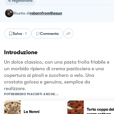
Vegetariana
ricetta
di
rebornfromthesun
Salva
·
1
Commenta
Introduzione
Un dolce classico, con una pasta frolla friabile e
un morbido ripieno di crema pasticciera e una
copertura ai pinoli e zucchero a velo. Una
crostata golosa e genuina, semplice da
realizzare.
POTREBBERO PIACERTI ANCHE...
Torta coppa de
La Nonni
senza cottura