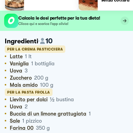
Calcola le dosi perfette per la tua dieta!
Clicca qui e scarica l’app olivia!
10
Ingredienti
PER LA CREMA PASTICCIERA
Latte
1
lt
Vaniglia
1
bottiglia
Uova
3
Zucchero
200
g
Mais amido
100
g
PER LA PASTA FROLLA
½
Lievito per dolci
bustina
Uova
2
Buccia di un limone grattugiata
1
Sale
1
pizzico
Farina 00
350
g