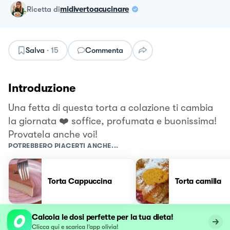
ricetta
di
midivertoacucinare
Salva
·
15
Commenta
Introduzione
Una fetta di questa torta a colazione ti cambia
la giornata ❤️ soffice, profumata e buonissima!
Provatela anche voi!
POTREBBERO PIACERTI ANCHE...
Torta Cappuccina
Torta camilla
Calcola le dosi perfette per la tua dieta!
Clicca qui e scarica l’app olivia!