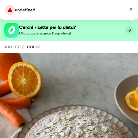
undefined
Cerchi ricette per la dieta?
Clicca qui e scarica l’app olivia!
RICETTE
/
DOLCI