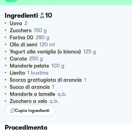
10
Ingredienti
Uova
2
Zucchero
150
g
Farina 00
280
g
Olio di semi
120
ml
Yogurt alla vaniglia (o bianco)
125
g
Carote
250
g
Mandorle pelate
100
g
Lievito
1
bustina
Scorza grattugiata di arancia
1
Succo di arancia
1
Mandorle a lamelle
q.b.
Zucchero a velo
q.b.
Copia ingredienti
Procedimento