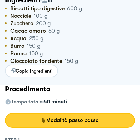
Ingredienti
Biscotti tipo digestive
600
g
Nocciole
100
g
Zucchero
200
g
Cacao amaro
60
g
Acqua
250
g
Burro
150
g
Panna
150
g
Cioccolato fondente
150
g
Copia ingredienti
Procedimento
Tempo totale
40 minuti
Modalità passo passo
STEP
1