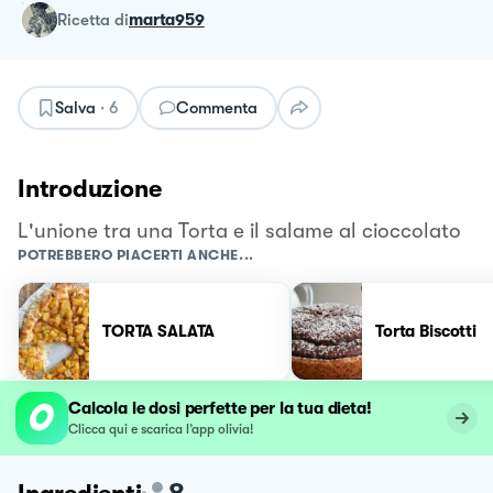
ricetta
di
marta959
Salva
·
6
Commenta
Introduzione
L'unione tra una Torta e il salame al cioccolato
POTREBBERO PIACERTI ANCHE...
TORTA SALATA
Torta Biscotti
Calcola le dosi perfette per la tua dieta!
Clicca qui e scarica l’app olivia!
8