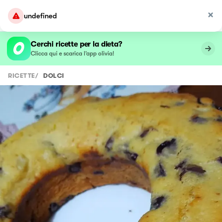
undefined
Cerchi ricette per la dieta?
Clicca qui e scarica l’app olivia!
RICETTE
/
DOLCI