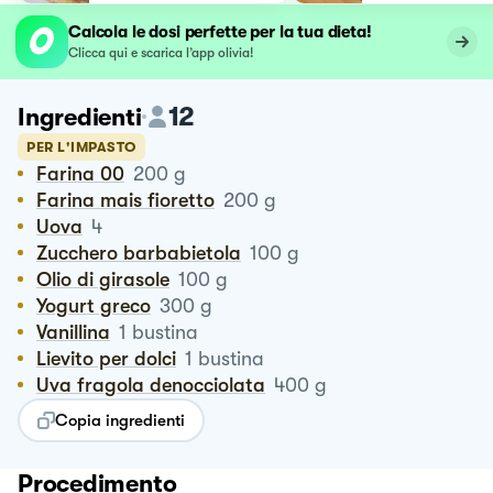
Calcola le dosi perfette per la tua dieta!
Clicca qui e scarica l’app olivia!
12
Ingredienti
PER L'IMPASTO
Farina 00
200
g
Farina mais fioretto
200
g
Uova
4
Zucchero barbabietola
100
g
Olio di girasole
100
g
Yogurt greco
300
g
Vanillina
1
bustina
Lievito per dolci
1
bustina
Uva fragola denocciolata
400
g
Copia ingredienti
Procedimento