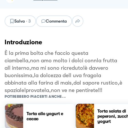
Salva
·
3
Commenta
Introduzione
È la prima bolta che faccio questa
ciambella,non amo molto i dolci connla frutta
all interno,ma mi sono ricreduto!è davvero
buonissima,la dolcezza dell uva fragola
abbinata alla farina di mais,dal sapore rustico,è
spaziale!provatela,non ve ne pentirete!!!
POTREBBERO PIACERTI ANCHE...
Torta salata di
Torta allo yogurt e
peperoni, zucch
cacao
yogurt