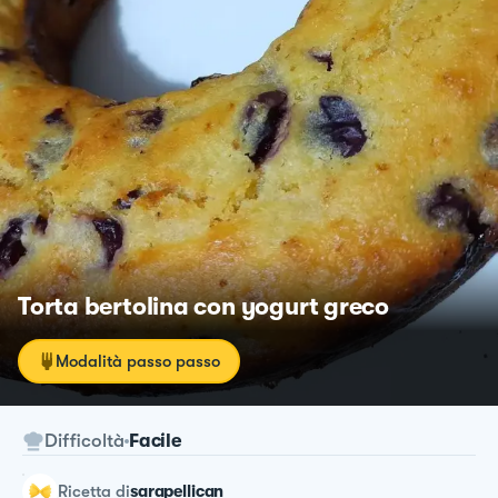
Torta bertolina con yogurt greco
Modalità passo passo
Difficoltà
Facile
ricetta
di
sarapellican