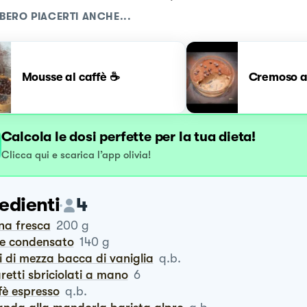
BERO PIACERTI ANCHE...
Mousse al caffè ☕️
Cremoso a
Calcola le dosi perfette per la tua dieta!
Clicca qui e scarica l’app olivia!
edienti
4
na fresca
200
g
te condensato
140
g
i di mezza bacca di vaniglia
q.b.
retti sbriciolati a mano
6
ffè espresso
q.b.