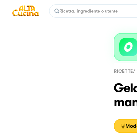
RICETTE
/
Gela
man
Moda