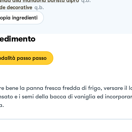
vanda alla mandorla barista alpro
q.b.
alde decorative
q.b.
opia ingredienti
edimento
dalità passo passo
e bene la panna fresca fredda di frigo, versare il l
sato e i semi della bacca di vaniglia ed incorpora
a.