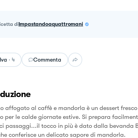
ricetta
di
Impastandoaquattromani
lva
·
4
Commenta
oduzione
ato affogato al caffè e mandorla è un dessert fresco
o per le calde giornate estive. Si prepara facilment
ci passaggi...il tocco in più è dato dalla bevanda B
che conferisce un delicato sapore di mandorla.