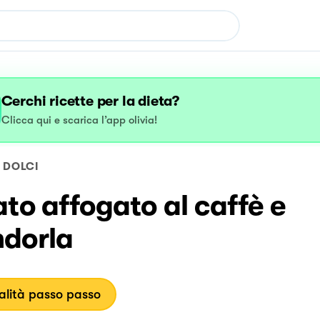
Cerchi ricette per la dieta?
Clicca qui e scarica l’app olivia!
DOLCI
to affogato al caffè e
dorla
lità passo passo