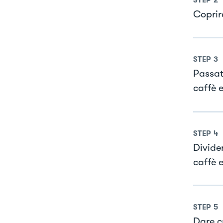
Coprire
STEP
3
Passato
caffè 
STEP
4
Divide
caffè 
STEP
5
Dare c