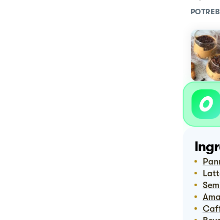
POTREB
Ingr
Pan
Lat
Sem
Ama
Ca