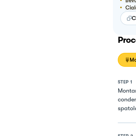
Be
Ci
C
Proc
Mo
STEP
1
Montar
conden
spatol
STEP
2