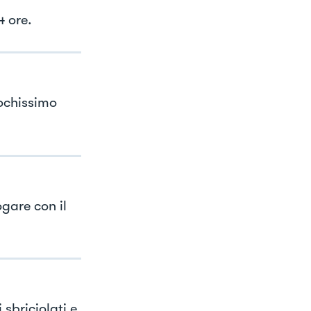
4 ore.
pochissimo
gare con il
sbriciolati e