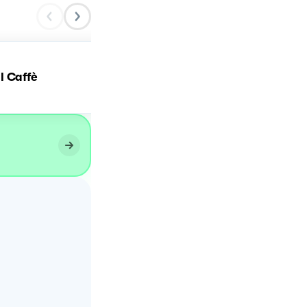
l Caffè
Gelo alle mandorle