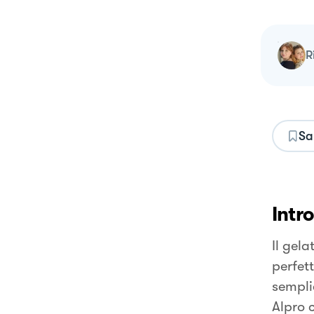
Sa
Intr
Il gel
perfett
sempli
Alpro 