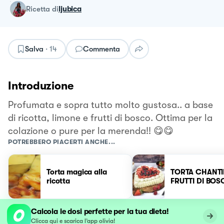
ricetta
di
ljubica
Salva
·
14
Commenta
Introduzione
Profumata e sopra tutto molto gustosa.. a base
di ricotta, limone e frutti di bosco. Ottima per la
colazione o pure per la merenda!! 😋😋
POTREBBERO PIACERTI ANCHE...
Torta magica alla
TORTA CHANTIL
ricotta
FRUTTI DI BO
Calcola le dosi perfette per la tua dieta!
Clicca qui e scarica l’app olivia!