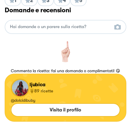
1
2
3
4
5
Domande e recensioni
Commenta la ricetta: fai una domanda o complimentati! 😋
ljubica
89
ricette
@dolcidibuby
Visita il profilo