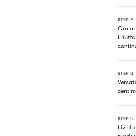
STEP
2
Ora uni
il tutt
contin
STEP
3
Versat
centim
STEP
4
Livella