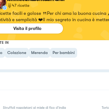
47
ricette
cette facili e golose 🍴Per chi ama la buona cucina
tività e semplicità ❤️Il mio segreto in cucina è metter
Scopri le ricette
Visita il profilo
TE IN
no
Colazione
Merenda
Per bambini
Struffoli napoletani al miele di fico d’india
Tort