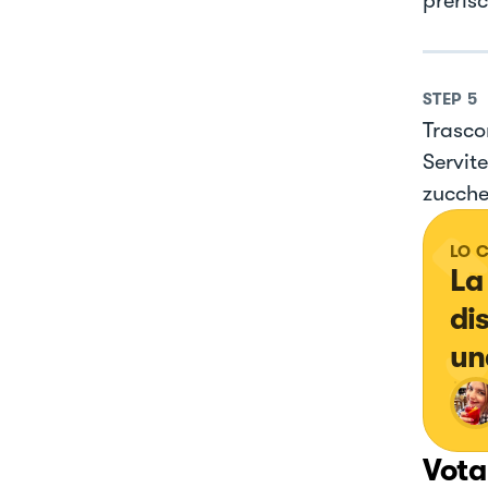
preris
STEP
5
Trasco
Servit
zuccher
LO 
La
di
un
Vota