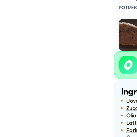
POTREB
Ingr
Uov
Zuc
Oli
Lat
Far