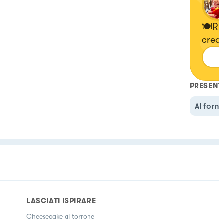
🍽Ri
crea
👇🏻
PRESEN
Al for
LASCIATI ISPIRARE
Cheesecake al torrone