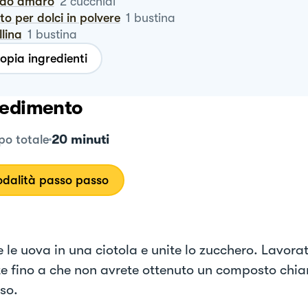
cao amaro
2
cucchiai
vito per dolci in polvere
1
bustina
llina
1
bustina
opia ingredienti
edimento
20 minuti
o totale
dalità passo passo
 le uova in una ciotola e unite lo zucchero. Lavorat
ste fino a che non avrete ottenuto un composto chia
so.