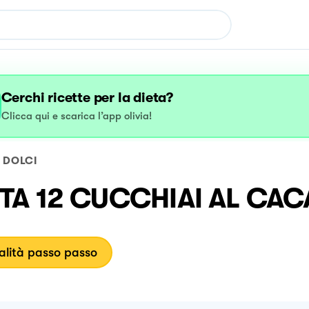
Cerchi ricette per la dieta?
Clicca qui e scarica l’app olivia!
DOLCI
TA 12 CUCCHIAI AL CA
lità passo passo