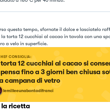
caldato a 180°C per 40 minuti.
rso questo tempo, sfornate il dolce e lasciatelo raf
e la torta 12 cucchiai al cacao in tavola con una sp
o a velo in superficie.
CHEF CONSIGLIA:
 torta 12 cucchiai al cacao si conser
spensa fino a 3 giorni ben chiusa so
a campana di vetro
lemilleeunabontadifranci
 la ricetta