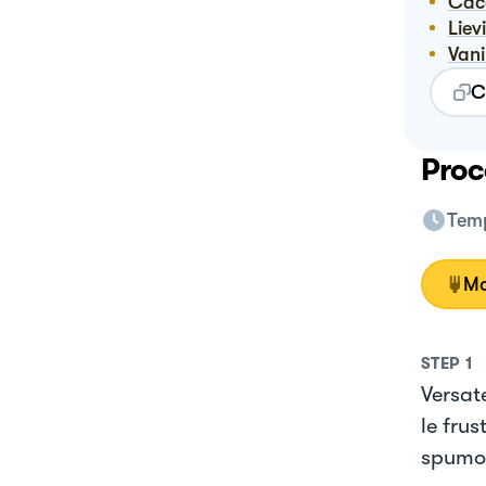
Ca
Lie
Vani
C
Proc
Temp
Mo
STEP
1
Versate
le fru
spumo