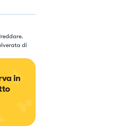
freddare.
olverata di
va in 
tto 