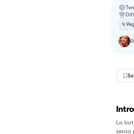
Tem
Dif
Veg
Sa
Intr
La tort
senza 