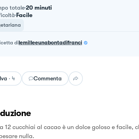
20 minuti
po totale
Facile
ficoltà
etariana
ricetta
di
lemilleeunabontadifranci
lva
·
4
Commenta
oduzione
a 12 cucchiai al cacao è un dolce goloso e facile, 
pesare nulla.