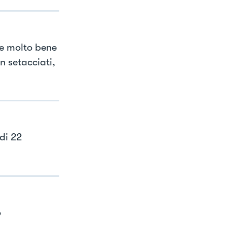
ate molto bene
en setacciati,
di 22
o