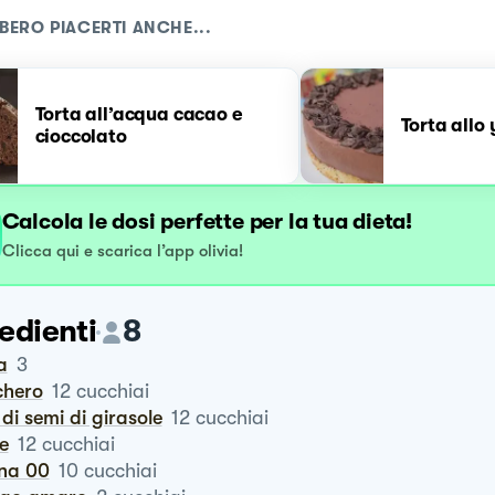
BERO PIACERTI ANCHE...
Torta all’acqua cacao e
Torta allo
cioccolato
Calcola le dosi perfette per la tua dieta!
Clicca qui e scarica l’app olivia!
edienti
8
a
3
chero
12
cucchiai
o di semi di girasole
12
cucchiai
te
12
cucchiai
ina 00
10
cucchiai