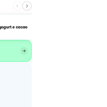
 yogurt e cacao
Torta all’acqua e cacao