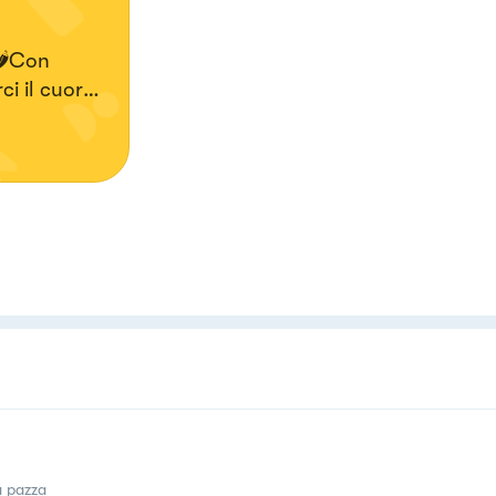
 🌶Con
ci il cuore
a pazza