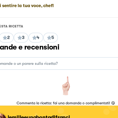
i sentire la tua voce, chef!
ESTA RICETTA
2
3
4
5
nde e recensioni
Commenta la ricetta: fai una domanda o complimentati! 😋
lemilleeunabontadifranci