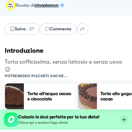
ricetta
di
ninnalemon
Salva
·
27
Commenta
Introduzione
Torta sofficissima, senza lattosio e senza uova
😉
POTREBBERO PIACERTI ANCHE...
Torta all’acqua cacao
Torta allo yogu
e cioccolato
cacao
Calcola le dosi perfette per la tua dieta!
Clicca qui e scarica l’app olivia!