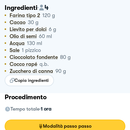
4
Ingredienti
Farina tipo 2
120
g
Cacao
30
g
Lievito per dolci
6
g
Olio di semi
60
ml
Acqua
130
ml
Sale
1
pizzico
Cioccolato fondente
80
g
Cocco rapé
q.b.
Zucchero di canna
90
g
Copia ingredienti
Procedimento
Tempo totale
1 ora
Modalità passo passo