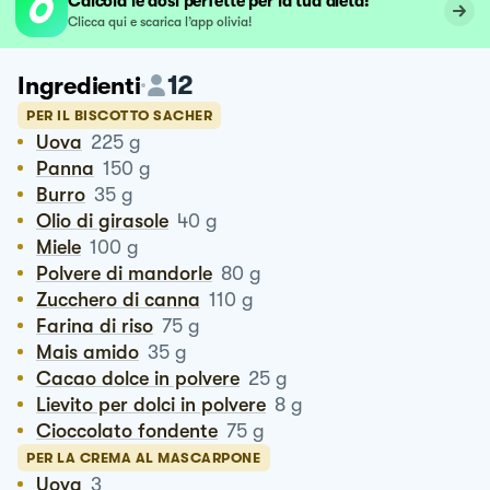
Calcola le dosi perfette per la tua dieta!
Clicca qui e scarica l’app olivia!
12
Ingredienti
PER IL BISCOTTO SACHER
Uova
225
g
Panna
150
g
Burro
35
g
Olio di girasole
40
g
Miele
100
g
Polvere di mandorle
80
g
Zucchero di canna
110
g
Farina di riso
75
g
Mais amido
35
g
Cacao dolce in polvere
25
g
Lievito per dolci in polvere
8
g
Cioccolato fondente
75
g
PER LA CREMA AL MASCARPONE
Uova
3