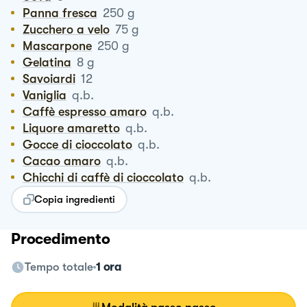
Panna fresca
250
g
Zucchero a velo
75
g
Mascarpone
250
g
Gelatina
8
g
Savoiardi
12
Vaniglia
q.b.
Caffè espresso amaro
q.b.
Liquore amaretto
q.b.
Gocce di cioccolato
q.b.
Cacao amaro
q.b.
Chicchi di caffè di cioccolato
q.b.
Copia ingredienti
Procedimento
Tempo totale
1 ora