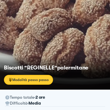
Biscotti "REGINELLE"palermitane
Modalità passo passo
Tempo totale
2 ore
Difficoltà
Media