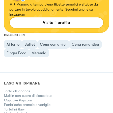
👩‍👧Mamma a tempo pieno Ricette semplici e sfiziose da
portare in tavola quotidianamente Seguimi anche su
instagram
Visita il profilo
PRESENTE IN
Al forno
Buffet
Cena con amici
Cena romantica
Finger Food
Merenda
LASCIATI ISPIRARE
Torta all' ananas
Muffin con cuore di cioccolato
Cupcake Popcorn
Panbrioche arancia e vaniglia
Tartufini Raw