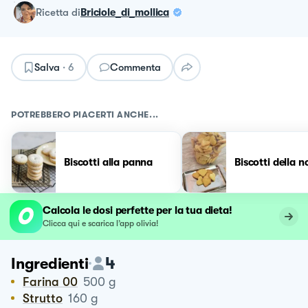
ricetta
di
Briciole_di_mollica
Salva
·
6
Commenta
POTREBBERO PIACERTI ANCHE...
Biscotti alla panna
Biscotti della 
Calcola le dosi perfette per la tua dieta!
Clicca qui e scarica l’app olivia!
4
Ingredienti
Farina 00
500
g
Strutto
160
g