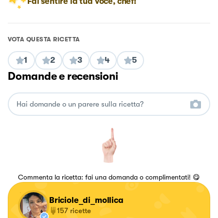
Fai sentire la tua voce, chef!
VOTA QUESTA RICETTA
1
2
3
4
5
Domande e recensioni
Commenta la ricetta: fai una domanda o complimentati! 😋
Briciole_di_mollica
157
ricette