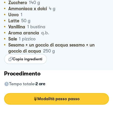
Zucchero
140
g
Ammoniaca x dolci
4
g
Uovo
1
Latte
50
g
Vanillina
1
bustina
Aroma arancia
q.b.
Sale
1
pizzico
Sesamo + un goccio di acqua sesamo + un
goccio di acqua
250
g
Copia ingredienti
Procedimento
Tempo totale
2 ore
Modalità passo passo