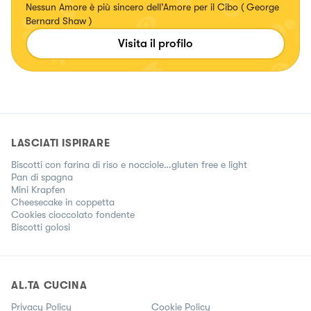
Nessun Amore è più sincero dell’Amore per il Cibo ( George
Bernard Shaw )
Visita il profilo
LASCIATI ISPIRARE
Biscotti con farina di riso e nocciole…gluten free e light
Pan di spagna
Mini Krapfen
Cheesecake in coppetta
Cookies cioccolato fondente
Biscotti golosi
AL.TA CUCINA
Privacy Policy
Cookie Policy