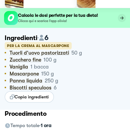
Calcola le dosi perfette per la tua dieta!
Clicca qui e scarica l’app olivia!
6
Ingredienti
PER LA CREMA AL MASCARPONE
Tuorli d'uovo pastorizzati
50
g
Zucchero fine
100
g
Vaniglia
1
bacca
Mascarpone
150
g
Panna liquida
250
g
Biscotti speculoos
6
Copia ingredienti
Procedimento
Tempo totale
1 ora