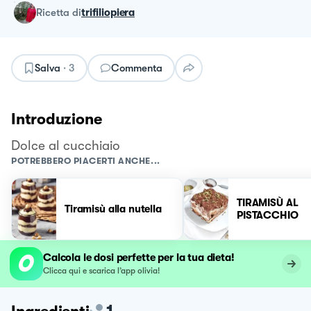
ricetta
di
trifiliopiera
Salva
·
3
Commenta
Introduzione
Dolce al cucchiaio
POTREBBERO PIACERTI ANCHE...
TIRAMISÙ AL
Tiramisù alla nutella
PISTACCHIO
Calcola le dosi perfette per la tua dieta!
Clicca qui e scarica l’app olivia!
1