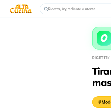
RICETTE
/
Tira
mas
Moda