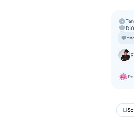
Tem
Dif
Hea
Pa
Sa