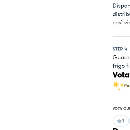
Dispon
distri
così vi
STEP
4
Guarni
frigo f
Vota
Fa
VOTA QU
1