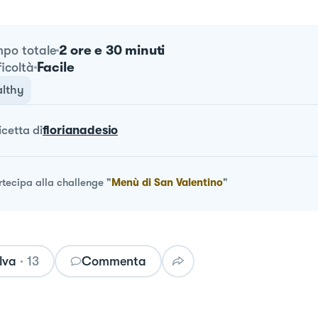
2 ore e 30 minuti
po totale
Facile
ficoltà
lthy
ricetta
di
florianadesio
rtecipa alla challenge
"
Menù di San Valentino
"
lva
·
13
Commenta