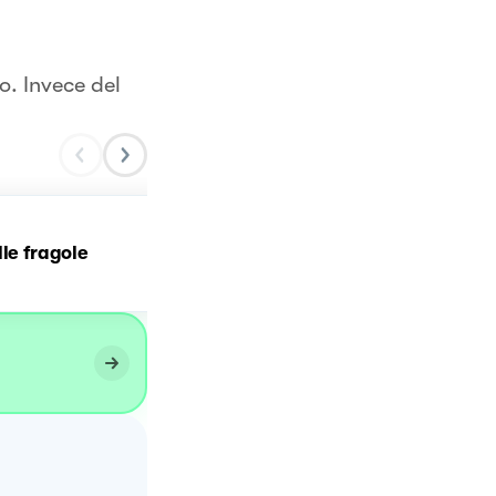
o. Invece del
Crema di mascarpone co
lle fragole
fragole