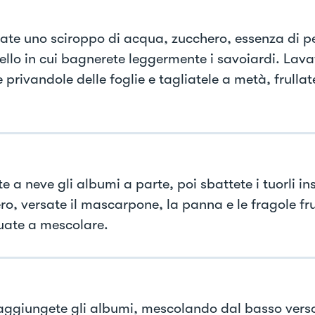
ate uno sciroppo di acqua, zucchero, essenza di p
ello in cui bagnerete leggermente i savoiardi. Lava
 privandole delle foglie e tagliatele a metà, frulla
 a neve gli albumi a parte, poi sbattete i tuorli in
ro, versate il mascarpone, la panna e le fragole fru
uate a mescolare.
 aggiungete gli albumi, mescolando dal basso verso 