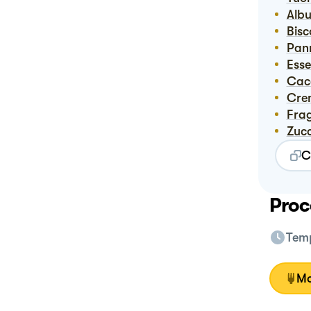
Alb
Bis
Pan
Ess
Ca
Cr
Fra
Zuc
C
Proc
Temp
Mo