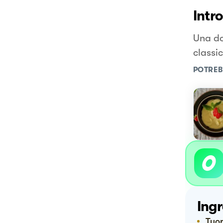
Intr
Una do
classi
POTREB
Ingr
Tuo