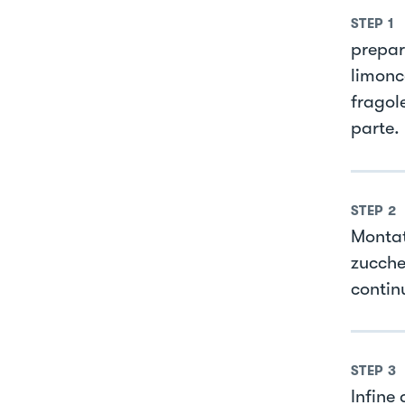
STEP
1
prepar
limonc
fragole
parte.
STEP
2
Montate
zucche
contin
STEP
3
Infine