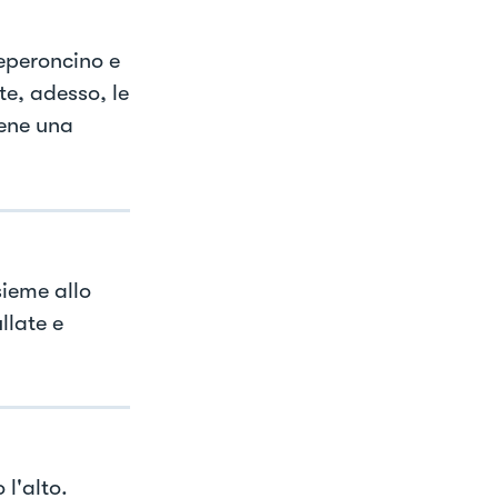
eperoncino e
te, adesso, le
tene una
sieme allo
llate e
l'alto.