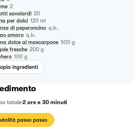
ume
2
cotti savoiardi
20
na per dolci
120
ml
enza di peperoncino
q.b.
cao amaro
q.b.
ema dolce al mascarpone
500
g
gole fresche
200
g
chero
100
g
opia ingredienti
edimento
2 ore e 30 minuti
o totale
dalità passo passo