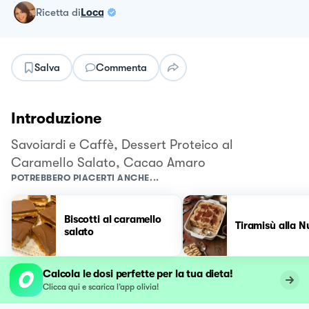
ricetta
di
Loca
Salva
Commenta
Introduzione
Savoiardi e Caffè, Dessert Proteico al
Caramello Salato, Cacao Amaro
POTREBBERO PIACERTI ANCHE...
Biscotti al caramello
Tiramisù alla N
salato
Calcola le dosi perfette per la tua dieta!
Clicca qui e scarica l’app olivia!