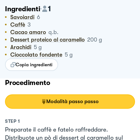
1
Ingredienti
Savoiardi
6
Caffè
3
Cacao amaro
q.b.
Dessert proteico al caramello
200
g
Arachidi
5
g
Cioccolato fondente
5
g
Copia ingredienti
Procedimento
Modalità passo passo
STEP
1
Preparate il caffè e fatelo raffreddare.
Distribuote un pò di dessert al caramello sul