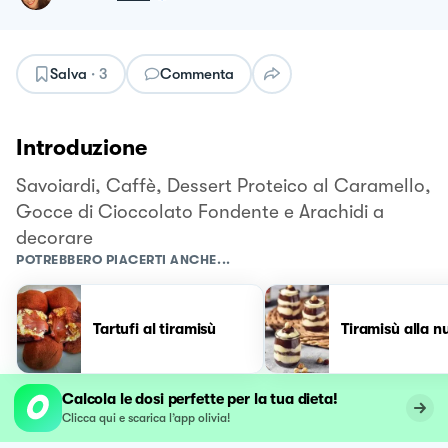
Salva
·
3
Commenta
Introduzione
Savoiardi, Caffè, Dessert Proteico al Caramello,
Gocce di Cioccolato Fondente e Arachidi a
decorare
POTREBBERO PIACERTI ANCHE...
Tartufi al tiramisù
Tiramisù alla nu
Calcola le dosi perfette per la tua dieta!
Clicca qui e scarica l’app olivia!