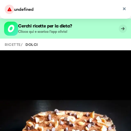
undefined
Cerchi ricette per la dieta?
Clicca qui e scarica l’app olivia!
RICETTE
/
DOLCI