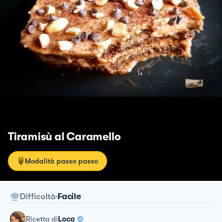
Tiramisù al Caramello
Modalità passo passo
Difficoltà
Facile
ricetta
di
Loca