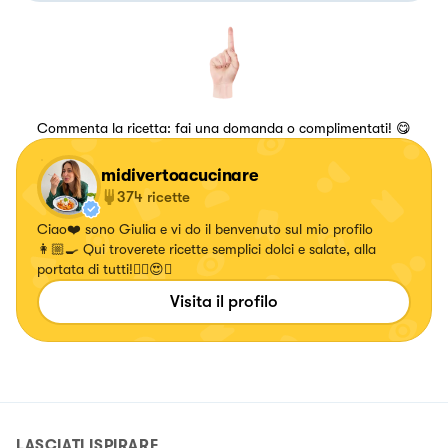
Commenta la ricetta: fai una domanda o complimentati! 😋
midivertoacucinare
374
ricette
Ciao❤️ sono Giulia e vi do il benvenuto sul mio profilo
👩🏼‍🍳 Qui troverete ricette semplici dolci e salate, alla
portata di tutti!✌🏼😍🍝
Visita il profilo
LASCIATI ISPIRARE