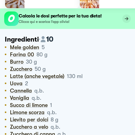
Calcola le dosi perfette per la tua dieta!
Clicca qui e scarica l’app olivia!
10
Ingredienti
Mele golden
5
Farina 00
80
g
Burro
30
g
Zucchero
50
g
Latte (anche vegetale)
130
ml
Uova
2
Cannella
q.b.
Vaniglia
q.b.
Succo di limone
1
Limone scorza
q.b.
Lievito per dolci
8
g
Zucchero a velo
q.b.
Zucchero di canna
q.b.