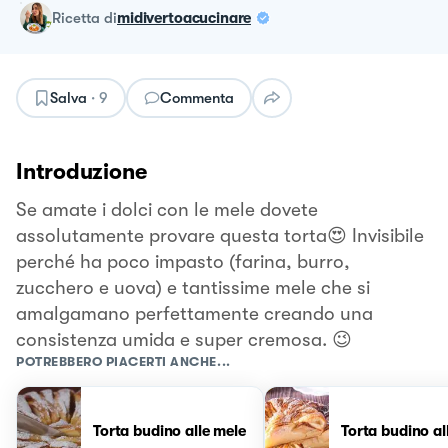
ricetta
di
midivertoacucinare
Salva
·
9
Commenta
Introduzione
Se amate i dolci con le mele dovete
assolutamente provare questa torta😍 Invisibile
perché ha poco impasto (farina, burro,
zucchero e uova) e tantissime mele che si
amalgamano perfettamente creando una
consistenza umida e super cremosa. 😉
POTREBBERO PIACERTI ANCHE...
Torta budino alle mele
Torta budino al