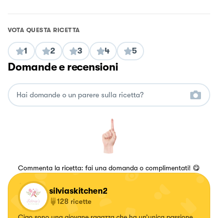
VOTA QUESTA RICETTA
1
2
3
4
5
Domande e recensioni
Commenta la ricetta: fai una domanda o complimentati! 😋
silviaskitchen2
128
ricette
Ciao sono una giovane ragazza che ha un’unica passione..