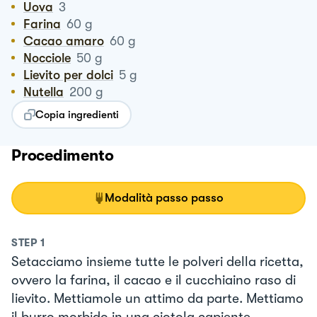
Uova
3
Farina
60
g
Cacao amaro
60
g
Nocciole
50
g
Lievito per dolci
5
g
Nutella
200
g
Copia ingredienti
Procedimento
Modalità passo passo
STEP
1
Setacciamo insieme tutte le polveri della ricetta,
ovvero la farina, il cacao e il cucchiaino raso di
lievito. Mettiamole un attimo da parte. Mettiamo
il burro morbido in una ciotola capiente,