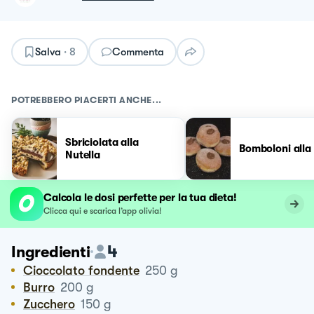
Salva
·
8
Commenta
POTREBBERO PIACERTI ANCHE...
Sbriciolata alla
Bomboloni alla 
Nutella
Calcola le dosi perfette per la tua dieta!
Clicca qui e scarica l’app olivia!
4
Ingredienti
Cioccolato fondente
250
g
Burro
200
g
Zucchero
150
g