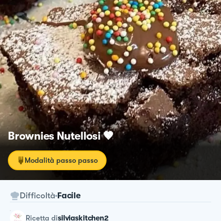
Brownies Nutellosi 🤎
Modalità passo passo
Difficoltà
Facile
ricetta
di
silviaskitchen2