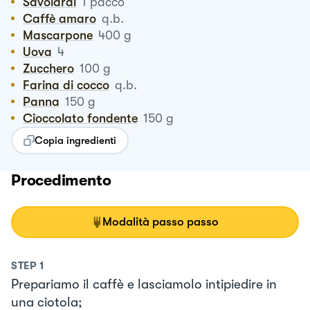
Savoiardi
1
pacco
Caffè amaro
q.b.
Mascarpone
400
g
Uova
4
Zucchero
100
g
Farina di cocco
q.b.
Panna
150
g
Cioccolato fondente
150
g
Copia ingredienti
Procedimento
Modalità passo passo
STEP
1
Prepariamo il caffè e lasciamolo intipiedire in
una ciotola;