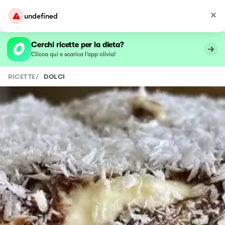
undefined
Cerchi ricette per la dieta?
Clicca qui e scarica l’app olivia!
RICETTE
/
DOLCI