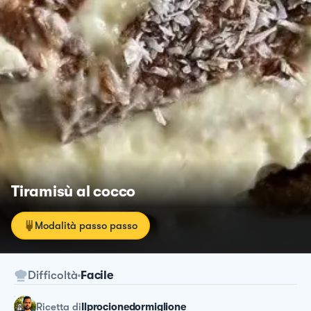
Tiramisù al cocco
Modalità passo passo
Difficoltà
Facile
ricetta
di
Ilprocionedormiglione