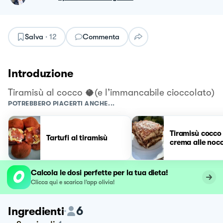
Salva
·
12
Commenta
Introduzione
Tiramisù al cocco 🥥(e l’immancabile cioccolato)
POTREBBERO PIACERTI ANCHE...
Tiramisù cocco
Tartufi al tiramisù
crema alle nocc
Calcola le dosi perfette per la tua dieta!
Clicca qui e scarica l’app olivia!
6
Ingredienti