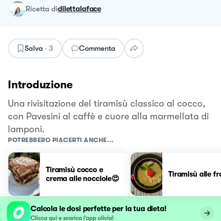
ricetta
di
dilettalaface
Salva
·
3
Commenta
Introduzione
Una rivisitazione del tiramisù classico al cocco,
con Pavesini al caffè e cuore alla marmellata di
lamponi.
POTREBBERO PIACERTI ANCHE...
Tiramisù cocco e
Tiramisù alle f
crema alle nocciole😍
Calcola le dosi perfette per la tua dieta!
Clicca qui e scarica l’app olivia!