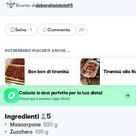
ricetta
di
deborahpistola95
Salva
·
1
Commenta
POTREBBERO PIACERTI ANCHE...
Bon bon di tiramisù
Tiramisù alla N
Calcola le dosi perfette per la tua dieta!
Clicca qui e scarica l’app olivia!
5
Ingredienti
Mascarpone
500
g
Zucchero
100
g