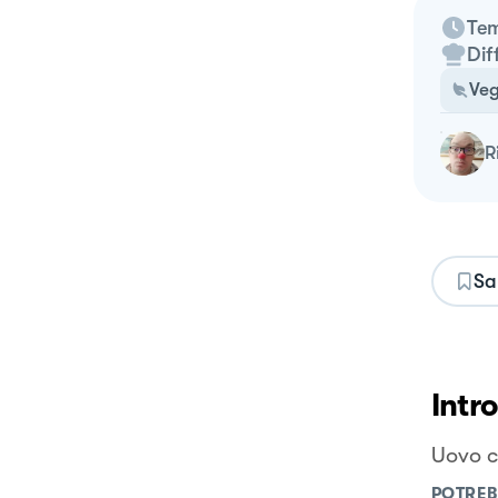
Tem
Dif
Veg
Sa
Intr
Uovo c
POTREB