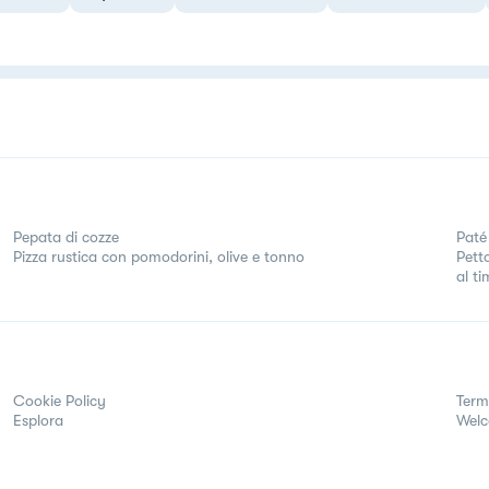
Pepata di cozze
Paté 
Pizza rustica con pomodorini, olive e tonno
Pett
al t
Cookie Policy
Term
Esplora
Wel