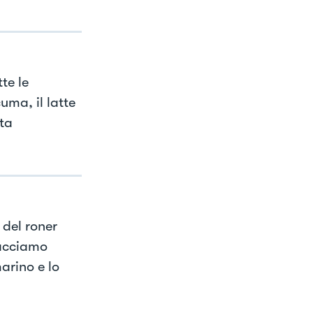
te le
ma, il latte
ta
del roner
facciamo
arino e lo