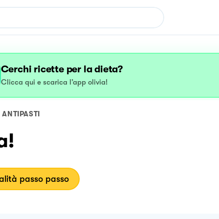
Cerchi ricette per la dieta?
Clicca qui e scarica l’app olivia!
ANTIPASTI
a!
lità passo passo