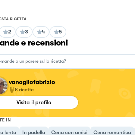
ESTA RICETTA
2
3
4
5
nde e recensioni
vanogliofabrizio
8
ricette
Visita il profilo
TE IN
a lenta
In padella
Cena con amici
Cena romantica