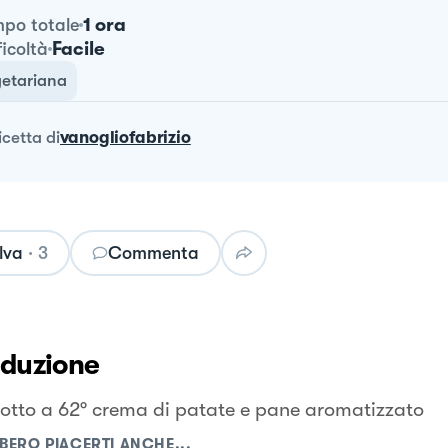
1 ora
po totale
Facile
ficoltà
etariana
ricetta
di
vanogliofabrizio
lva
·
3
Commenta
oduzione
otto a 62° crema di patate e pane aromatizzato
BERO PIACERTI ANCHE...