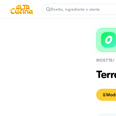
RICETTE
/
Terr
Moda