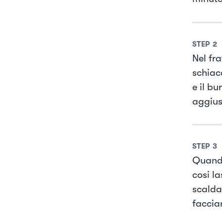
STEP
2
Nel fr
schiac
e il b
aggius
STEP
3
Quando
cosi l
scaldar
faccia