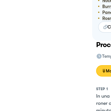
No
Bur
Pa
Ro
C
Proc
Temp
Mo
STEP
1
In una
roner a
minuto