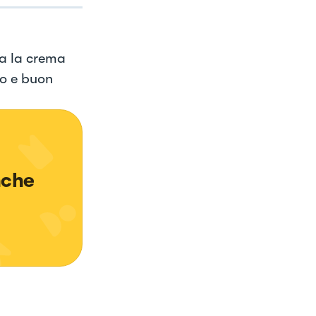
a la crema
to e buon
nche 