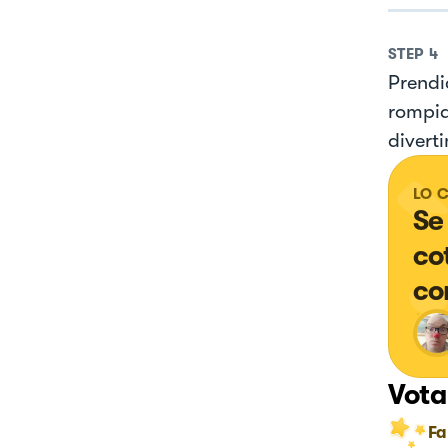
STEP
4
Prendi
rompia
divert
LO 
Se
co
co
Vota
Fa