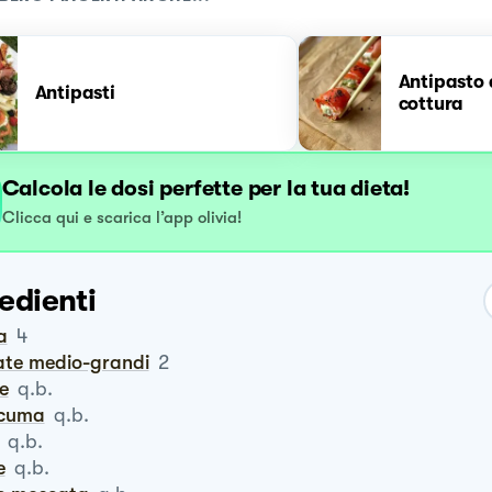
Antipasto 
Antipasti
cottura
Calcola le dosi perfette per la tua dieta!
Clicca qui e scarica l’app olivia!
edienti
a
4
tate medio-grandi
2
te
q.b.
rcuma
q.b.
q.b.
e
q.b.