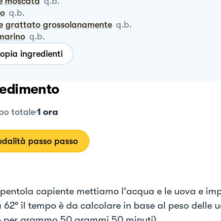
ce moscata
q.b.
ro
q.b.
ne grattato grossolanamente
q.b.
smarino
q.b.
opia ingredienti
edimento
1 ora
o totale
dalità passo passo
 pentola capiente mettiamo l'acqua e le uova e imp
 62° il tempo è da calcolare in base al peso delle u
 per grammo 50 grammi 50 minuti).