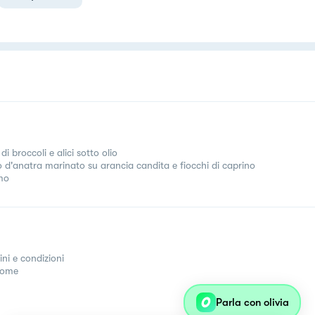
di broccoli e alici sotto olio
o d'anatra marinato su arancia candita e fiocchi di caprino
imo
ini e condizioni
come
undefined
Parla con olivia