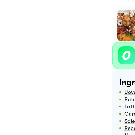
Ingr
Uov
Pa
Lat
Cu
Sale
Pep