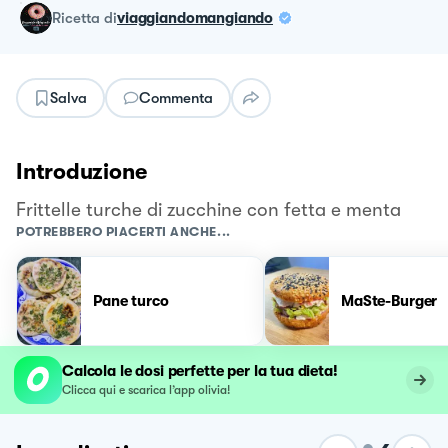
ricetta
di
viaggiandomangiando
Salva
Commenta
Introduzione
Frittelle turche di zucchine con fetta e menta
POTREBBERO PIACERTI ANCHE...
Pane turco
MaSte-Burger
Calcola le dosi perfette per la tua dieta!
Clicca qui e scarica l’app olivia!