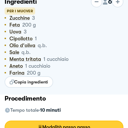
6
Ingredienti
PER I MUCVER
Zucchine
3
Feta
200
g
Uova
3
Cipollotto
1
Olio d'oliva
q.b.
Sale
q.b.
Menta tritata
1
cucchiaio
Aneto
1
cucchiaio
Farina
200
g
Copia ingredienti
Procedimento
Tempo totale
10 minuti
Modalità passo passo