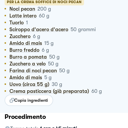
PER LA CREMA SOFFICE DI NOCI PECAN
Noci pecan
200
g
Latte intero
60
g
Tuorlo
1
Sciroppo d'acero d'acero
50
grammi
Zucchero
6
g
Amido di mais
15
g
Burro freddo
6
g
Burro a pomata
50
g
Zucchero a velo
50
g
Farina di noci pecan
50
g
Amido di mais
5
g
Uovo (circa 55 g)
30
g
Crema pasticcera (già preparata)
60
g
Copia ingredienti
Procedimento