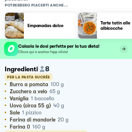
POTREBBERO PIACERTI ANCHE...
Tarte tatin alle
Empanadas dolce
albicocche
Calcola le dosi perfette per la tua dieta!
Clicca qui e scarica l’app olivia!
8
Ingredienti
PER LA PASTA SUCRÉE
Burro a pomata
100
g
Zucchero a velo
65
g
Vaniglia
1
baccello
Uovo (circa 55 g)
40
g
Sale
1
pizzico
Farina di mandorle
20
g
Farina 0
160
g