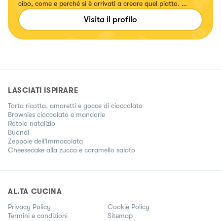
cibo, come e perché si è arrivati a creare quel piatto. 👩🏻‍🍳
❤️
Visita il profilo
LASCIATI ISPIRARE
Torta ricotta, amaretti e gocce di cioccolato
Brownies cioccolato e mandorle
Rotolo natalizio
Buondì
Zeppole dell'Immacolata
Cheesecake alla zucca e caramello salato
AL.TA CUCINA
Privacy Policy
Cookie Policy
Termini e condizioni
Sitemap