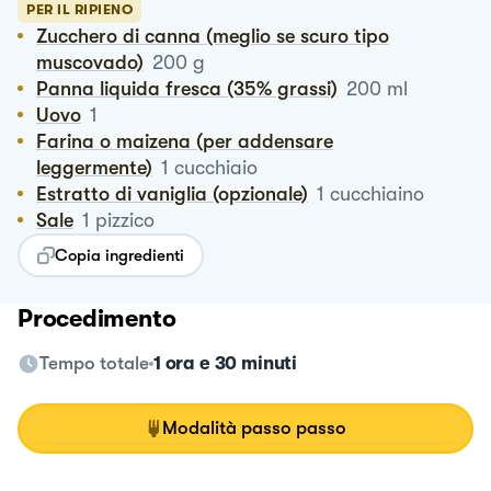
PER IL RIPIENO
Zucchero di canna (meglio se scuro tipo
muscovado)
200
g
Panna liquida fresca (35% grassi)
200
ml
Uovo
1
Farina o maizena (per addensare
leggermente)
1
cucchiaio
Estratto di vaniglia (opzionale)
1
cucchiaino
Sale
1
pizzico
Copia ingredienti
Procedimento
Tempo totale
1 ora e 30 minuti
Modalità passo passo