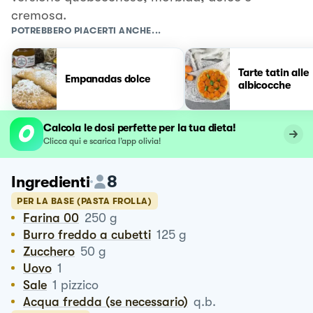
cremosa.
POTREBBERO PIACERTI ANCHE...
Tarte tatin alle
Empanadas dolce
albicocche
Calcola le dosi perfette per la tua dieta!
Clicca qui e scarica l’app olivia!
8
Ingredienti
PER LA BASE (PASTA FROLLA)
Farina 00
250
g
Burro freddo a cubetti
125
g
Zucchero
50
g
Uovo
1
Sale
1
pizzico
Acqua fredda (se necessario)
q.b.