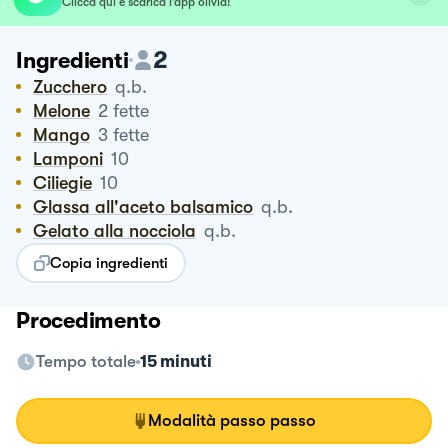
Clicca qui e scarica l’app olivia!
2
Ingredienti
Zucchero
q.b.
Melone
2
fette
Mango
3
fette
Lamponi
10
Ciliegie
10
Glassa all'aceto balsamico
q.b.
Gelato alla nocciola
q.b.
Copia ingredienti
Procedimento
Tempo totale
15 minuti
Modalità passo passo