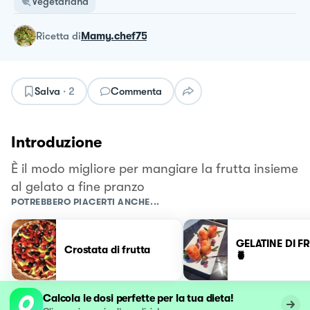
Vegetariana
ricetta
di
Mamy.chef75
Salva
·
2
Commenta
Introduzione
È il modo migliore per mangiare la frutta insieme
al gelato a fine pranzo
POTREBBERO PIACERTI ANCHE...
GELATINE DI F
Crostata di frutta
🍍
Calcola le dosi perfette per la tua dieta!