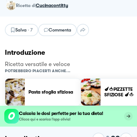
ricetta
di
Cucinacontitty
Salva
·
7
Commenta
Introduzione
Ricetta versatile e veloce
POTREBBERO PIACERTI ANCHE...
🍆🍅PIZZETTE
Pasta sfoglia sfiziosa
SFIZIOSE 🍆🍅
Calcola le dosi perfette per la tua dieta!
Clicca qui e scarica l’app olivia!