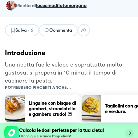
ricetta
di
lacucinadifatamorgana
Salva
·
6
Commenta
Introduzione
Una ricetta facile veloce e soprattutto molto
gustosa, si prepara in 10 minuti il tempo di
cucinare la pasta.
POTREBBERO PIACERTI ANCHE...
Linguine con bisque di
Tagliolini con 
gamberi, stracciatella
e verdure.
e gambero crudo! 😍
Calcola le dosi perfette per la tua dieta!
Clicca qui e scarica l’app olivia!