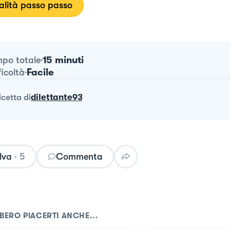
lità passo passo
15 minuti
po totale
Facile
ficoltà
ricetta
di
dilettante93
lva
·
5
Commenta
BERO PIACERTI ANCHE...