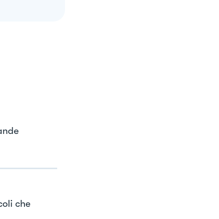
rande
oli che