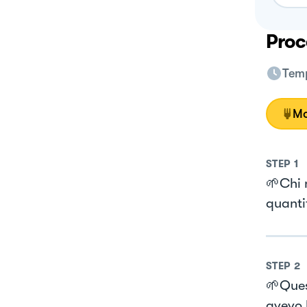
Proc
Temp
Mo
STEP
1
🌱Chi 
quanti
STEP
2
🌱Ques
avevo 