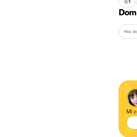
1
Doma
Mi c