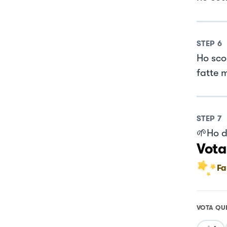
STEP
6
Ho scol
fatte 
STEP
7
🌱Ho di
Vota
Fa
VOTA QU