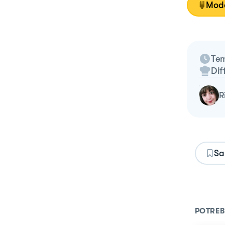
Moda
Tem
Dif
Sa
POTREB