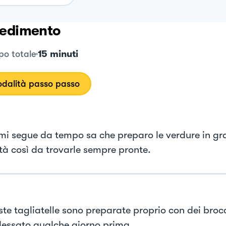
edimento
15 minuti
o totale
dalità passo passo
mi segue da tempo sa che preparo le verdure in g
tà così da trovarle sempre pronte.
te tagliatelle sono preparate proprio con dei brocc
lessato qualche giorno prima.