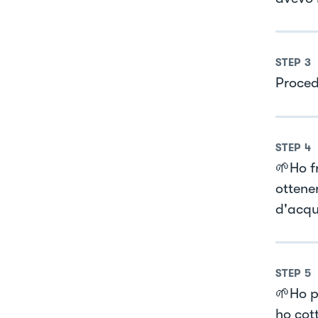
STEP
3
Proce
STEP
4
🌱Ho fr
ottene
d'acqu
STEP
5
🌱Ho p
ho cott