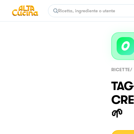
RICETTE
/
TAG
CRE
🌱