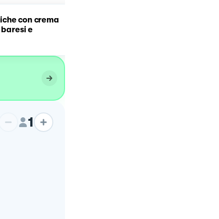
che con crema
Casarecce crema di
 baresi e
patate, broccoli e salsicc
1