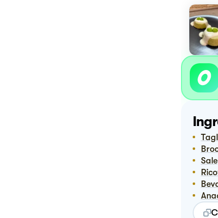
Ingr
Tag
Bro
Sale
Ric
Be
Ana
C