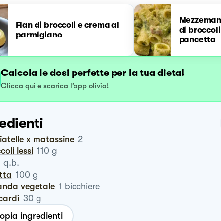
Mezzemani
Flan di broccoli e crema al
di broccoli
parmigiano
pancetta
Calcola le dosi perfette per la tua dieta!
Clicca qui e scarica l’app olivia!
edienti
liatelle x matassine
2
ccoli lessi
110
g
q.b.
otta
100
g
vanda vegetale
1
bicchiere
cardi
30
g
opia ingredienti