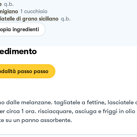
e
q.b.
rmigiano
1
cucchiaio
liatelle di grano siciliano
q.b.
opia ingredienti
edimento
dalità passo passo
o dalle melanzane. tagliatele a fettine, lasciatele 
r circa 1 ora. risciacquare, asciuga e friggi in olio
te su un panno assorbente.