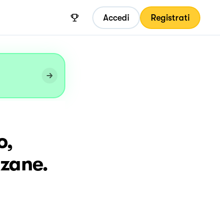
Accedi
Registrati
o,
nzane.