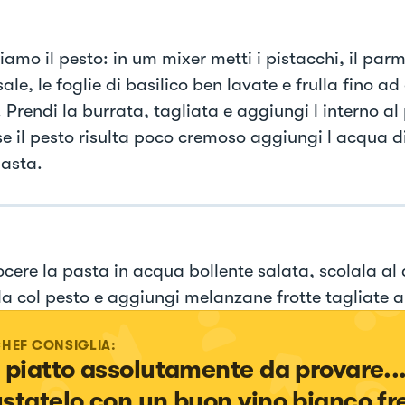
amo il pesto: in um mixer metti i pistacchi, il parm
ale, le foglie di basilico ben lavate e frulla fino a
Prendi la burrata, tagliata e aggiungi l interno al 
se il pesto risulta poco cremoso aggiungi l acqua d
pasta.
ocere la pasta in acqua bollente salata, scolala al 
a col pesto e aggiungi melanzane frotte tagliate a 
CHEF CONSIGLIA:
 piatto assolutamente da provare...
statelo con un buon vino bianco fr