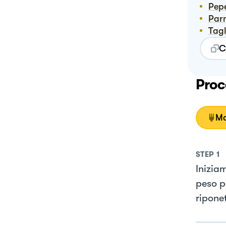
Pep
Pa
Tag
C
Proc
Mo
STEP
1
Iniziam
peso pe
ripone