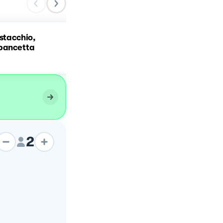
istacchio,
PESTO PISTACCHI E
 pancetta
BASILICO
2