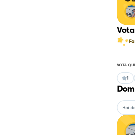
Vota
Fa
VOTA QU
1
Doma