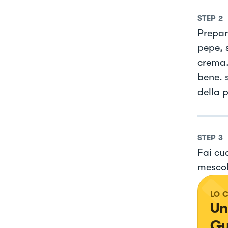
STEP
2
Prepari
pepe, s
crema. 
bene. 
della 
STEP
3
Fai cu
mescol
LO 
Un
Gu