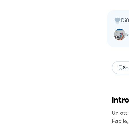
Dif
Sa
Intr
Un ott
Facile,