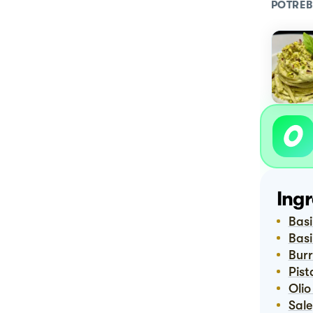
POTREB
Ingr
Bas
Bas
Bur
Pis
Oli
Sale