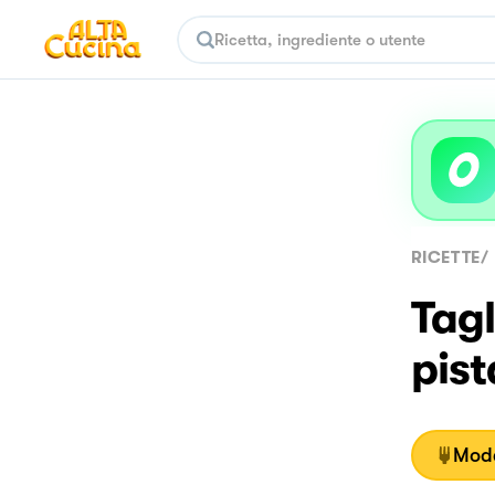
RICETTE
/
Tagl
pist
Moda