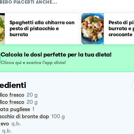
BERO PIACERTI ANCHE...
Spaghetti alla chitarra con
Pesto di p
pesto di pistacchio e
burrata e
burrata
croccante
Calcola le dosi perfette per la tua dieta!
Clicca qui e scarica l’app olivia!
edienti
ilico fresco
20
g
ilico fresco
20
g
rata pugliese
1
tacchio di bronte dop
100
g
o evo
q.b.
q.b.