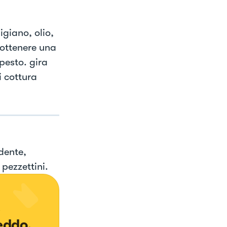
igiano, olio,
d ottenere una
pesto. gira
i cottura
dente,
pezzettini.
 
eddo.