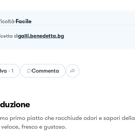
Facile
ficoltà
ricetta
di
galli.benedetta.bg
lva
·
1
Commenta
oduzione
imo primo piatto che racchiude odori e sapori della
 veloce, fresco e gustoso.