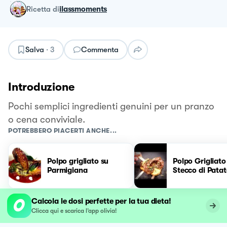
ricetta
di
ilassmoments
Salva
·
3
Commenta
Introduzione
Pochi semplici ingredienti genuini per un pranzo
o cena conviviale.
POTREBBERO PIACERTI ANCHE...
Polpo grigliato su
Polpo Grigliato
Parmigiana
Stecco di Patat
Calcola le dosi perfette per la tua dieta!
Clicca qui e scarica l’app olivia!