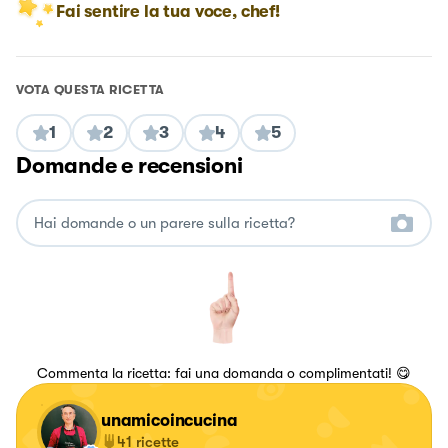
Fai sentire la tua voce, chef!
VOTA QUESTA RICETTA
1
2
3
4
5
Domande e recensioni
Commenta la ricetta: fai una domanda o complimentati! 😋
unamicoincucina
41
ricette