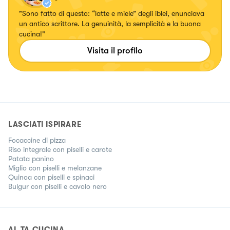
"Sono fatto di questo: “latte e miele” degli iblei, enunciava
un antico scrittore. La genuinità, la semplicità e la buona
cucina!"
Visita il profilo
LASCIATI ISPIRARE
Focaccine di pizza
Riso integrale con piselli e carote
Patata panino
Miglio con piselli e melanzane
Quinoa con piselli e spinaci
Bulgur con piselli e cavolo nero
AL.TA CUCINA