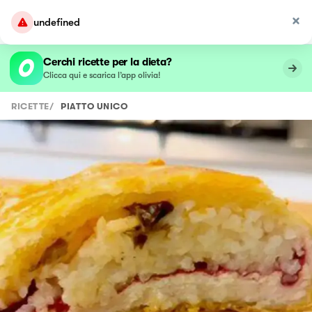
undefined
Cerchi ricette per la dieta?
Clicca qui e scarica l’app olivia!
RICETTE
/
PIATTO UNICO