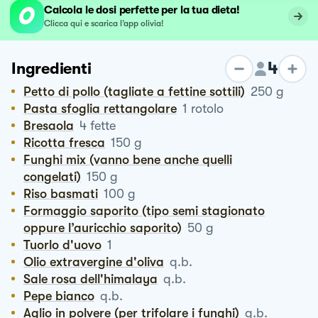
Calcola le dosi perfette per la tua dieta!
Clicca qui e scarica l’app olivia!
4
Ingredienti
Petto di pollo (tagliate a fettine sottili)
250
g
Pasta sfoglia rettangolare
1
rotolo
Bresaola
4
fette
Ricotta fresca
150
g
Funghi mix (vanno bene anche quelli
congelati)
150
g
Riso basmati
100
g
Formaggio saporito (tipo semi stagionato
oppure l’auricchio saporito)
50
g
Tuorlo d'uovo
1
Olio extravergine d'oliva
q.b.
Sale rosa dell'himalaya
q.b.
Pepe bianco
q.b.
Aglio in polvere (per trifolare i funghi)
q.b.