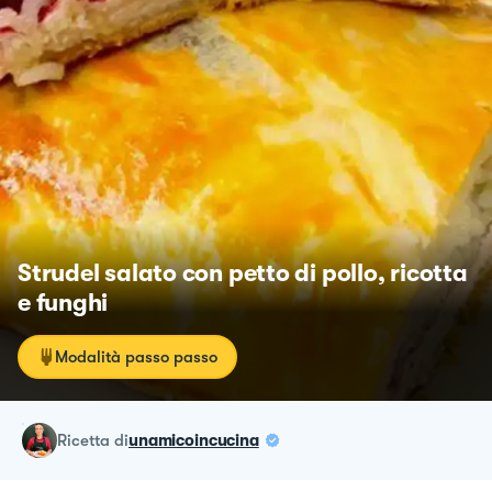
Strudel salato con petto di pollo, ricotta
e funghi
Modalità passo passo
ricetta
di
unamicoincucina