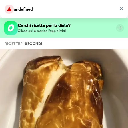
undefined
Cerchi ricette per la dieta?
Clicca qui e scarica l’app olivia!
RICETTE
/
SECONDI