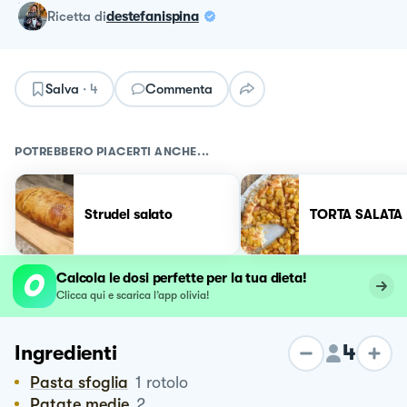
ricetta
di
destefanispina
Salva
·
4
Commenta
POTREBBERO PIACERTI ANCHE...
Strudel salato
TORTA SALATA
Calcola le dosi perfette per la tua dieta!
Clicca qui e scarica l’app olivia!
4
Ingredienti
Pasta sfoglia
1
rotolo
Patate medie
2